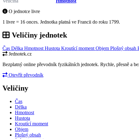
Veličina
Hmotnost
O jednotce livre
1 livre = 16 onces. Jednotka platná ve Francii do roku 1799.
Veličiny jednotek
Čas
Délka
Hmotnost
Hustota
Kroutící moment
Objem
Plošný obsah
Jednotek.cz
Bezplatný online převodník fyzikálních jednotek. Rychle, přesně a bez
Otevřít převodník
Veličiny
Čas
Délka
Hmotnost
Hustota
Kroutící moment
Objem
Plošný obsah