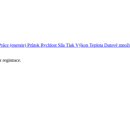
Práce (energie)
Průtok
Rychlost
Síla
Tlak
Výkon
Teplota
Datové množs
 registrace.