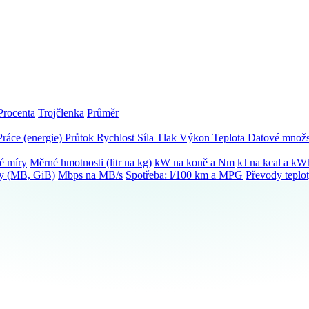
Procenta
Trojčlenka
Průměr
Práce (energie)
Průtok
Rychlost
Síla
Tlak
Výkon
Teplota
Datové množs
é míry
Měrné hmotnosti (litr na kg)
kW na koně a Nm
kJ na kcal a kW
ky (MB, GiB)
Mbps na MB/s
Spotřeba: l/100 km a MPG
Převody teplo