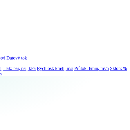
tví
Datový tok
h
Tlak: bar, psi, kPa
Rychlost: km/h, m/s
Průtok: l/min, m³/h
Sklon: %
ty