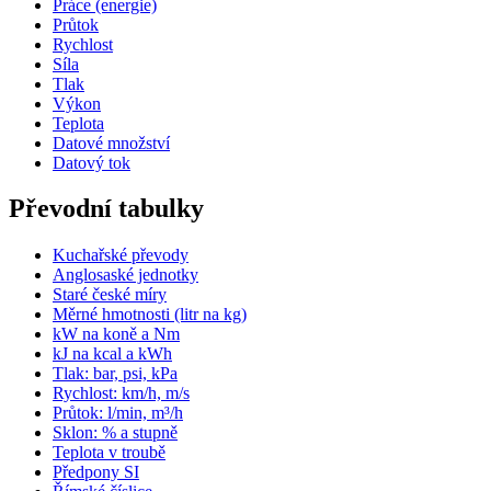
Práce (energie)
Průtok
Rychlost
Síla
Tlak
Výkon
Teplota
Datové množství
Datový tok
Převodní tabulky
Kuchařské převody
Anglosaské jednotky
Staré české míry
Měrné hmotnosti (litr na kg)
kW na koně a Nm
kJ na kcal a kWh
Tlak: bar, psi, kPa
Rychlost: km/h, m/s
Průtok: l/min, m³/h
Sklon: % a stupně
Teplota v troubě
Předpony SI