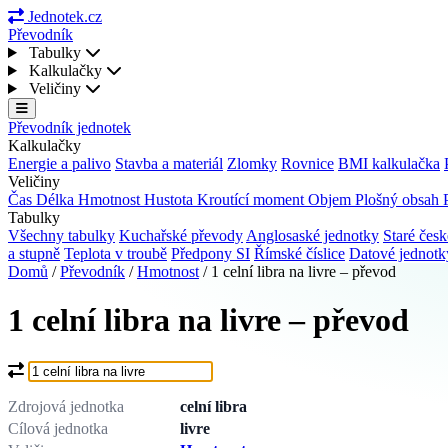
Jednotek.cz
Převodník
Tabulky
Kalkulačky
Veličiny
Převodník jednotek
Kalkulačky
Energie a palivo
Stavba a materiál
Zlomky
Rovnice
BMI kalkulačka
Veličiny
Čas
Délka
Hmotnost
Hustota
Kroutící moment
Objem
Plošný obsah
Tabulky
Všechny tabulky
Kuchařské převody
Anglosaské jednotky
Staré česk
a stupně
Teplota v troubě
Předpony SI
Římské číslice
Datové jednot
Domů
/
Převodník
/
Hmotnost
/
1 celní libra na livre – převod
1 celní libra na livre – převod
Co chcete převést?
Zdrojová jednotka
celní libra
Cílová jednotka
livre