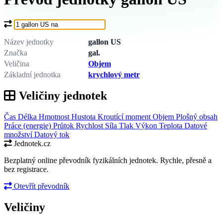
Co chcete převést?
Název jednotky
gallon US
Značka
gal.
Veličina
Objem
Základní jednotka
krychlový metr
Veličiny jednotek
Čas
Délka
Hmotnost
Hustota
Kroutící moment
Objem
Plošný obsah
Práce (energie)
Průtok
Rychlost
Síla
Tlak
Výkon
Teplota
Datové
množství
Datový tok
Jednotek.cz
Bezplatný online převodník fyzikálních jednotek. Rychle, přesně a
bez registrace.
Otevřít převodník
Veličiny