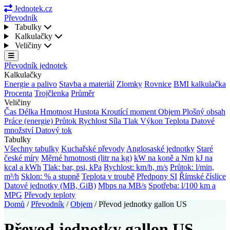
Jednotek.cz
Převodník
Tabulky
Kalkulačky
Veličiny
Převodník jednotek
Kalkulačky
Energie a palivo
Stavba a materiál
Zlomky
Rovnice
BMI kalkulačka
Procenta
Trojčlenka
Průměr
Veličiny
Čas
Délka
Hmotnost
Hustota
Kroutící moment
Objem
Plošný obsah
Práce (energie)
Průtok
Rychlost
Síla
Tlak
Výkon
Teplota
Datové
množství
Datový tok
Tabulky
Všechny tabulky
Kuchařské převody
Anglosaské jednotky
Staré
české míry
Měrné hmotnosti (litr na kg)
kW na koně a Nm
kJ na
kcal a kWh
Tlak: bar, psi, kPa
Rychlost: km/h, m/s
Průtok: l/min,
m³/h
Sklon: % a stupně
Teplota v troubě
Předpony SI
Římské číslice
Datové jednotky (MB, GiB)
Mbps na MB/s
Spotřeba: l/100 km a
MPG
Převody teploty
Domů
/
Převodník
/
Objem
/
Převod jednotky gallon US
Převod jednotky gallon US