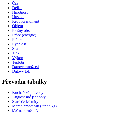
Čas
Délka
Hmotnost
Hustota
Kroutící moment
Objem
Plošný obsah
Práce (energie)
Průtok
Rychlost
Síla
Tlak
Výkon
Teplota
Datové množství
Datový tok
Převodní tabulky
Kuchařské převody
Anglosaské jednotky
Staré české míry
Měrné hmotnosti (litr na kg)
kW na koně a Nm