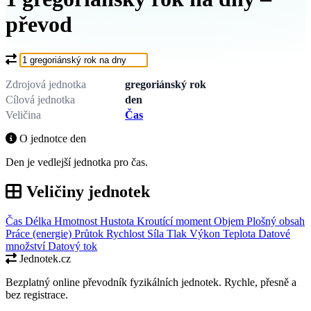
převod
Co chcete převést?
Zdrojová jednotka
gregoriánský rok
Cílová jednotka
den
Veličina
Čas
O jednotce den
Den je vedlejší jednotka pro čas.
Veličiny jednotek
Čas
Délka
Hmotnost
Hustota
Kroutící moment
Objem
Plošný obsah
Práce (energie)
Průtok
Rychlost
Síla
Tlak
Výkon
Teplota
Datové
množství
Datový tok
Jednotek.cz
Bezplatný online převodník fyzikálních jednotek. Rychle, přesně a
bez registrace.