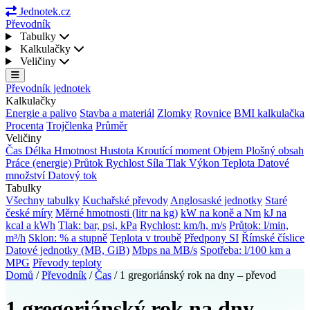
Jednotek.cz
Převodník
Tabulky
Kalkulačky
Veličiny
Převodník jednotek
Kalkulačky
Energie a palivo
Stavba a materiál
Zlomky
Rovnice
BMI kalkulačka
Procenta
Trojčlenka
Průměr
Veličiny
Čas
Délka
Hmotnost
Hustota
Kroutící moment
Objem
Plošný obsah
Práce (energie)
Průtok
Rychlost
Síla
Tlak
Výkon
Teplota
Datové
množství
Datový tok
Tabulky
Všechny tabulky
Kuchařské převody
Anglosaské jednotky
Staré
české míry
Měrné hmotnosti (litr na kg)
kW na koně a Nm
kJ na
kcal a kWh
Tlak: bar, psi, kPa
Rychlost: km/h, m/s
Průtok: l/min,
m³/h
Sklon: % a stupně
Teplota v troubě
Předpony SI
Římské číslice
Datové jednotky (MB, GiB)
Mbps na MB/s
Spotřeba: l/100 km a
MPG
Převody teploty
Domů
/
Převodník
/
Čas
/
1 gregoriánský rok na dny – převod
1 gregoriánský rok na dny –