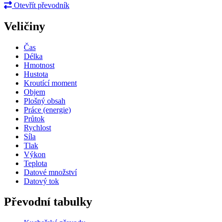
Otevřít převodník
Veličiny
Čas
Délka
Hmotnost
Hustota
Kroutící moment
Objem
Plošný obsah
Práce (energie)
Průtok
Rychlost
Síla
Tlak
Výkon
Teplota
Datové množství
Datový tok
Převodní tabulky