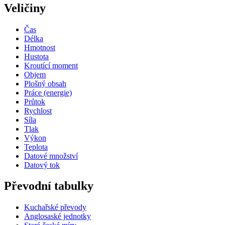
Veličiny
Čas
Délka
Hmotnost
Hustota
Kroutící moment
Objem
Plošný obsah
Práce (energie)
Průtok
Rychlost
Síla
Tlak
Výkon
Teplota
Datové množství
Datový tok
Převodní tabulky
Kuchařské převody
Anglosaské jednotky