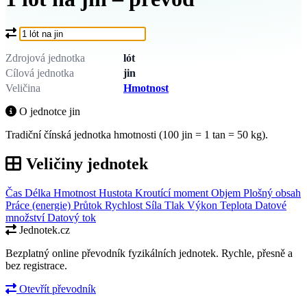
Co chcete převést?
Zdrojová jednotka
lót
Cílová jednotka
jin
Veličina
Hmotnost
O jednotce jin
Tradiční čínská jednotka hmotnosti (100 jin = 1 tan = 50 kg).
Veličiny jednotek
Čas
Délka
Hmotnost
Hustota
Kroutící moment
Objem
Plošný obsah
Práce (energie)
Průtok
Rychlost
Síla
Tlak
Výkon
Teplota
Datové
množství
Datový tok
Jednotek.cz
Bezplatný online převodník fyzikálních jednotek. Rychle, přesně a
bez registrace.
Otevřít převodník