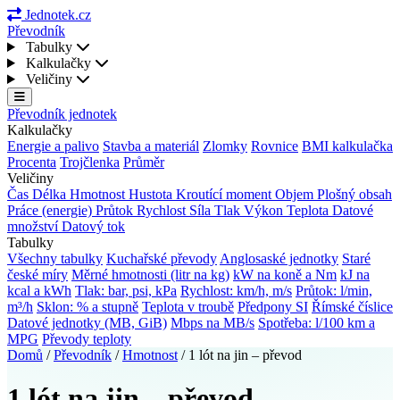
Jednotek.cz
Převodník
Tabulky
Kalkulačky
Veličiny
Převodník jednotek
Kalkulačky
Energie a palivo
Stavba a materiál
Zlomky
Rovnice
BMI kalkulačka
Procenta
Trojčlenka
Průměr
Veličiny
Čas
Délka
Hmotnost
Hustota
Kroutící moment
Objem
Plošný obsah
Práce (energie)
Průtok
Rychlost
Síla
Tlak
Výkon
Teplota
Datové
množství
Datový tok
Tabulky
Všechny tabulky
Kuchařské převody
Anglosaské jednotky
Staré
české míry
Měrné hmotnosti (litr na kg)
kW na koně a Nm
kJ na
kcal a kWh
Tlak: bar, psi, kPa
Rychlost: km/h, m/s
Průtok: l/min,
m³/h
Sklon: % a stupně
Teplota v troubě
Předpony SI
Římské číslice
Datové jednotky (MB, GiB)
Mbps na MB/s
Spotřeba: l/100 km a
MPG
Převody teploty
Domů
/
Převodník
/
Hmotnost
/
1 lót na jin – převod
1 lót na jin – převod