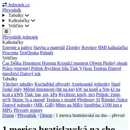
Jednotek.cz
Převodník
Tabulky
Kalkulačky
Veličiny
Převodník jednotek
Kalkulačky
Energie a palivo
Stavba a materiál
Zlomky
Rovnice
BMI kalkulačka
Procenta
Trojčlenka
Průměr
Veličiny
Čas
Délka
Hmotnost
Hustota
Kroutící moment
Objem
Plošný obsah
Práce (energie)
Průtok
Rychlost
Síla
Tlak
Výkon
Teplota
Datové
množství
Datový tok
Tabulky
Všechny tabulky
Kuchařské převody
Anglosaské jednotky
Staré
české míry
Měrné hmotnosti (litr na kg)
kW na koně a Nm
kJ na
kcal a kWh
Tlak: bar, psi, kPa
Rychlost: km/h, m/s
Průtok: l/min,
m³/h
Sklon: % a stupně
Teplota v troubě
Předpony SI
Římské číslice
Datové jednotky (MB, GiB)
Mbps na MB/s
Spotřeba: l/100 km a
MPG
Převody teploty
Domů
/
Převodník
/
Objem
/
1 merica bratislavská na sho – převod
1 merica bratislavská na sho –