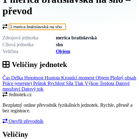
převod
Co chcete převést?
Zdrojová jednotka
merica bratislavská
Cílová jednotka
sho
Veličina
Objem
Veličiny jednotek
Čas
Délka
Hmotnost
Hustota
Kroutící moment
Objem
Plošný obsah
Práce (energie)
Průtok
Rychlost
Síla
Tlak
Výkon
Teplota
Datové
množství
Datový tok
Jednotek.cz
Bezplatný online převodník fyzikálních jednotek. Rychle, přesně a
bez registrace.
Otevřít převodník
Veličiny