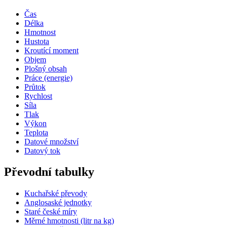
Čas
Délka
Hmotnost
Hustota
Kroutící moment
Objem
Plošný obsah
Práce (energie)
Průtok
Rychlost
Síla
Tlak
Výkon
Teplota
Datové množství
Datový tok
Převodní tabulky
Kuchařské převody
Anglosaské jednotky
Staré české míry
Měrné hmotnosti (litr na kg)