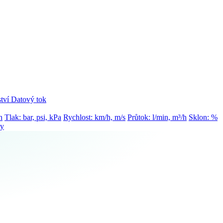
tví
Datový tok
h
Tlak: bar, psi, kPa
Rychlost: km/h, m/s
Průtok: l/min, m³/h
Sklon: %
ty