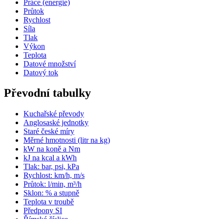
Práce (energie)
Průtok
Rychlost
Síla
Tlak
Výkon
Teplota
Datové množství
Datový tok
Převodní tabulky
Kuchařské převody
Anglosaské jednotky
Staré české míry
Měrné hmotnosti (litr na kg)
kW na koně a Nm
kJ na kcal a kWh
Tlak: bar, psi, kPa
Rychlost: km/h, m/s
Průtok: l/min, m³/h
Sklon: % a stupně
Teplota v troubě
Předpony SI