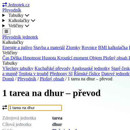
Jednotek.cz
Převodník
Tabulky
Kalkulačky
Veličiny
Převodník jednotek
Kalkulačky
Energie a palivo
Stavba a materiál
Zlomky
Rovnice
BMI kalkulačka
Veličiny
Čas
Délka
Hmotnost
Hustota
Kroutící moment
Objem
Plošný obsah
Tabulky
Všechny tabulky
Kuchařské převody
Anglosaské jednotky
Staré česk
a stupně
Teplota v troubě
Předpony SI
Římské číslice
Datové jednot
Domů
/
Převodník
/
Plošný obsah
/
1 tarea na dhur – převod
1 tarea na dhur – převod
Co chcete převést?
Zdrojová jednotka
tarea
Cílová jednotka
dhur