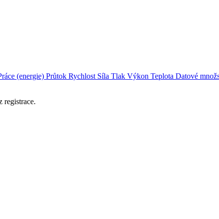
Práce (energie)
Průtok
Rychlost
Síla
Tlak
Výkon
Teplota
Datové množs
 registrace.