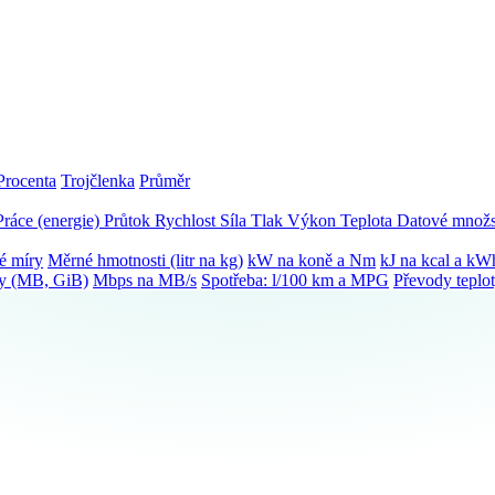
Procenta
Trojčlenka
Průměr
Práce (energie)
Průtok
Rychlost
Síla
Tlak
Výkon
Teplota
Datové množs
é míry
Měrné hmotnosti (litr na kg)
kW na koně a Nm
kJ na kcal a kW
ky (MB, GiB)
Mbps na MB/s
Spotřeba: l/100 km a MPG
Převody teplo