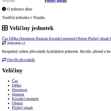
Veličina
Plošný obsah
O jednotce dhur
Tradiční jednotka v Nepálu.
Veličiny jednotek
Čas
Délka
Hmotnost
Hustota
Kroutící moment
Objem
Plošný obsah
Jednotek.cz
Bezplatný online převodník fyzikálních jednotek. Rychle, přesně a bez
Otevřít převodník
Veličiny
Čas
Délka
Hmotnost
Hustota
Kroutící moment
Objem
Plošný obsah