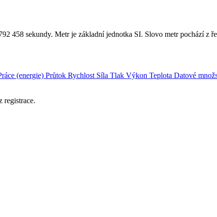
92 458 sekundy. Metr je základní jednotka SI. Slovo metr pochází z ře
Práce (energie)
Průtok
Rychlost
Síla
Tlak
Výkon
Teplota
Datové množs
 registrace.