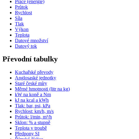
Práce (energie)
Průtok
Rychlost
Síla
Tlak
Výkon
Teplota
Datové množství
Datový tok
Převodní tabulky
Kuchařské převody
Anglosaské jednotky
Staré české míry
Měrné hmotnosti (litr na kg)
kW na koně a Nm
kJ na kcal a kWh
Tlak: bar, psi, kPa
Rychlost: km/h, m/s
Průtok: l/min, m³/h
Sklon: % a stupně
Teplota v troubě
Předpony SI