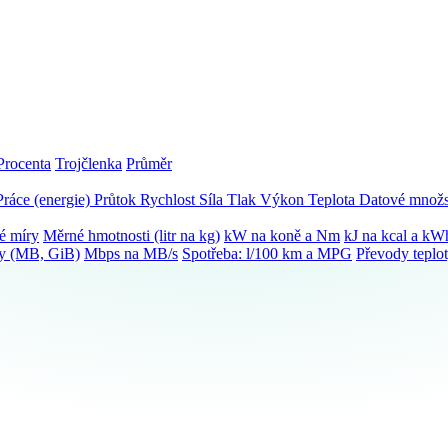
Procenta
Trojčlenka
Průměr
Práce (energie)
Průtok
Rychlost
Síla
Tlak
Výkon
Teplota
Datové množs
é míry
Měrné hmotnosti (litr na kg)
kW na koně a Nm
kJ na kcal a kW
ky (MB, GiB)
Mbps na MB/s
Spotřeba: l/100 km a MPG
Převody teplo