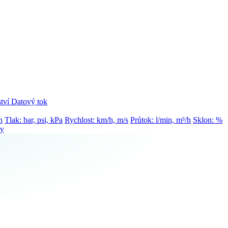
tví
Datový tok
h
Tlak: bar, psi, kPa
Rychlost: km/h, m/s
Průtok: l/min, m³/h
Sklon: %
ty