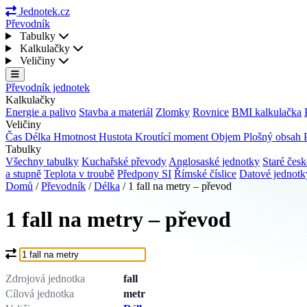
Jednotek.cz
Převodník
Tabulky
Kalkulačky
Veličiny
Převodník jednotek
Kalkulačky
Energie a palivo
Stavba a materiál
Zlomky
Rovnice
BMI kalkulačka
Veličiny
Čas
Délka
Hmotnost
Hustota
Kroutící moment
Objem
Plošný obsah
Tabulky
Všechny tabulky
Kuchařské převody
Anglosaské jednotky
Staré česk
a stupně
Teplota v troubě
Předpony SI
Římské číslice
Datové jednot
Domů
/
Převodník
/
Délka
/
1 fall na metry – převod
1 fall na metry – převod
Co chcete převést?
Zdrojová jednotka
fall
Cílová jednotka
metr