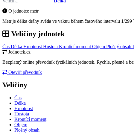
Veličina
Délka
O jednotce metr
Metr je délka dráhy světla ve vakuu během časového intervalu 1/299 7
Veličiny jednotek
Čas
Délka
Hmotnost
Hustota
Kroutící moment
Objem
Plošný obsah
Jednotek.cz
Bezplatný online převodník fyzikálních jednotek. Rychle, přesně a bez
Otevřít převodník
Veličiny
Čas
Délka
Hmotnost
Hustota
Kroutící moment
Objem
Plošný obsah