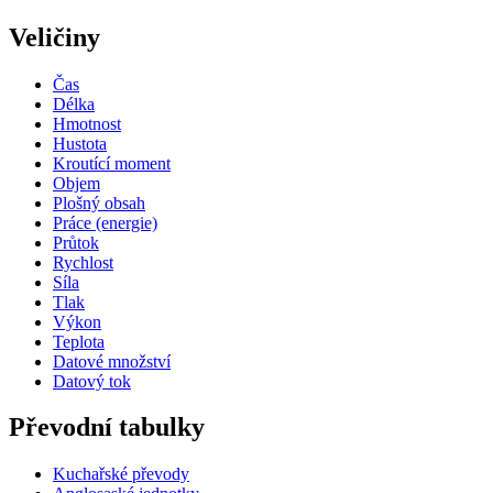
Veličiny
Čas
Délka
Hmotnost
Hustota
Kroutící moment
Objem
Plošný obsah
Práce (energie)
Průtok
Rychlost
Síla
Tlak
Výkon
Teplota
Datové množství
Datový tok
Převodní tabulky
Kuchařské převody