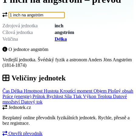
Co chcete převést?
Zdrojová jednotka
inch
Cílová jednotka
angström
Veličina
Délka
O jednotce angström
Vedlejší jednotka. Švédský fyzik a astronom Anders Jöns Angström
(1814-1874)
Veličiny jednotek
Čas
Délka
Hmotnost
Hustota
Kroutící moment
Objem
Plošný obsah
Práce (energie)
Průtok
Rychlost
Síla
Tlak
Výkon
Teplota
Datové
množství
Datový tok
Jednotek.cz
Bezplatný online převodník fyzikálních jednotek. Rychle, přesně a
bez registrace.
Otevřít převodník