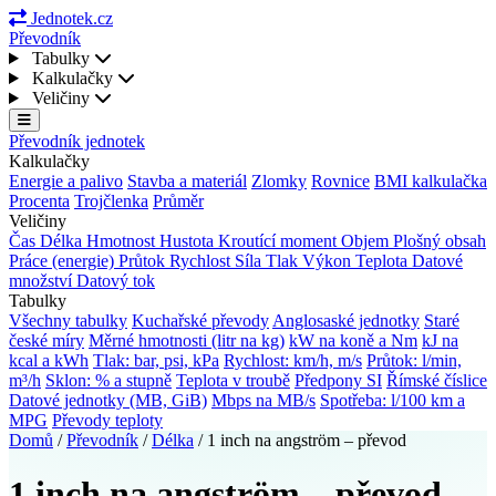
Jednotek.cz
Převodník
Tabulky
Kalkulačky
Veličiny
Převodník jednotek
Kalkulačky
Energie a palivo
Stavba a materiál
Zlomky
Rovnice
BMI kalkulačka
Procenta
Trojčlenka
Průměr
Veličiny
Čas
Délka
Hmotnost
Hustota
Kroutící moment
Objem
Plošný obsah
Práce (energie)
Průtok
Rychlost
Síla
Tlak
Výkon
Teplota
Datové
množství
Datový tok
Tabulky
Všechny tabulky
Kuchařské převody
Anglosaské jednotky
Staré
české míry
Měrné hmotnosti (litr na kg)
kW na koně a Nm
kJ na
kcal a kWh
Tlak: bar, psi, kPa
Rychlost: km/h, m/s
Průtok: l/min,
m³/h
Sklon: % a stupně
Teplota v troubě
Předpony SI
Římské číslice
Datové jednotky (MB, GiB)
Mbps na MB/s
Spotřeba: l/100 km a
MPG
Převody teploty
Domů
/
Převodník
/
Délka
/
1 inch na angström – převod
1 inch na angström – převod