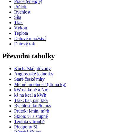
Práce (energie)
Průtok
Rychlost
Síla
Tlak
Výkon
Teplota
Datové množství
Datový tok
Převodní tabulky
Kuchařské převody
Anglosaské jednotky
Staré české míry
Měrné hmotnosti (litr na kg)
kW na koně a Nm
kJ na kcal a kWh
Tlak: bar, psi, kPa
Rychlost: km/h, m/s
Průtok: l/min, m³/h
Sklon: % a stupně
Teplota v troubě
Předpony SI