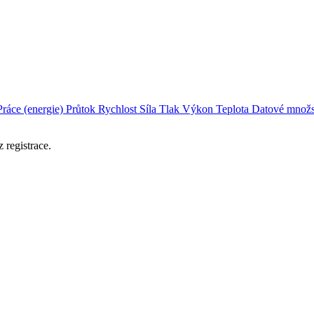
Práce (energie)
Průtok
Rychlost
Síla
Tlak
Výkon
Teplota
Datové množs
 registrace.