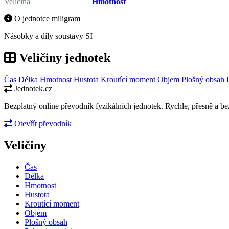
Veličina
Hmotnost
O jednotce miligram
Násobky a díly soustavy SI
Veličiny jednotek
Čas
Délka
Hmotnost
Hustota
Kroutící moment
Objem
Plošný obsah
Jednotek.cz
Bezplatný online převodník fyzikálních jednotek. Rychle, přesně a bez
Otevřít převodník
Veličiny
Čas
Délka
Hmotnost
Hustota
Kroutící moment
Objem
Plošný obsah