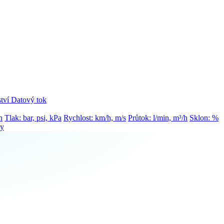
tví
Datový tok
h
Tlak: bar, psi, kPa
Rychlost: km/h, m/s
Průtok: l/min, m³/h
Sklon: %
ty