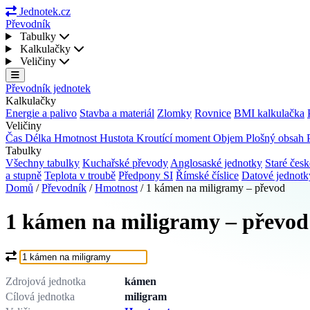
Jednotek.cz
Převodník
Tabulky
Kalkulačky
Veličiny
Převodník jednotek
Kalkulačky
Energie a palivo
Stavba a materiál
Zlomky
Rovnice
BMI kalkulačka
Veličiny
Čas
Délka
Hmotnost
Hustota
Kroutící moment
Objem
Plošný obsah
Tabulky
Všechny tabulky
Kuchařské převody
Anglosaské jednotky
Staré česk
a stupně
Teplota v troubě
Předpony SI
Římské číslice
Datové jednot
Domů
/
Převodník
/
Hmotnost
/
1 kámen na miligramy – převod
1 kámen na miligramy – převod
Co chcete převést?
Zdrojová jednotka
kámen
Cílová jednotka
miligram