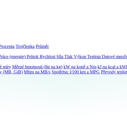
Procenta
Trojčlenka
Průměr
Práce (energie)
Průtok
Rychlost
Síla
Tlak
Výkon
Teplota
Datové množs
é míry
Měrné hmotnosti (litr na kg)
kW na koně a Nm
kJ na kcal a kW
ky (MB, GiB)
Mbps na MB/s
Spotřeba: l/100 km a MPG
Převody teplo