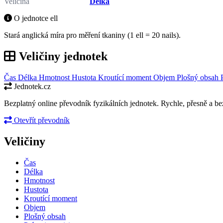
Veličina
Délka
O jednotce ell
Stará anglická míra pro měření tkaniny (1 ell = 20 nails).
Veličiny jednotek
Čas
Délka
Hmotnost
Hustota
Kroutící moment
Objem
Plošný obsah
Jednotek.cz
Bezplatný online převodník fyzikálních jednotek. Rychle, přesně a bez
Otevřít převodník
Veličiny
Čas
Délka
Hmotnost
Hustota
Kroutící moment
Objem
Plošný obsah