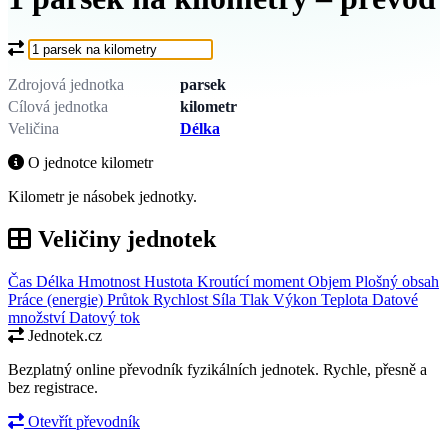
Co chcete převést?
Zdrojová jednotka
parsek
Cílová jednotka
kilometr
Veličina
Délka
O jednotce kilometr
Kilometr je násobek jednotky.
Veličiny jednotek
Čas
Délka
Hmotnost
Hustota
Kroutící moment
Objem
Plošný obsah
Práce (energie)
Průtok
Rychlost
Síla
Tlak
Výkon
Teplota
Datové
množství
Datový tok
Jednotek.cz
Bezplatný online převodník fyzikálních jednotek. Rychle, přesně a
bez registrace.
Otevřít převodník