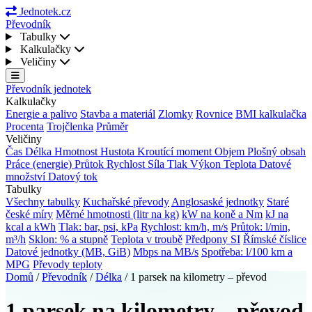
Jednotek.cz
Převodník
Tabulky
Kalkulačky
Veličiny
Převodník jednotek
Kalkulačky
Energie a palivo
Stavba a materiál
Zlomky
Rovnice
BMI kalkulačka
Procenta
Trojčlenka
Průměr
Veličiny
Čas
Délka
Hmotnost
Hustota
Kroutící moment
Objem
Plošný obsah
Práce (energie)
Průtok
Rychlost
Síla
Tlak
Výkon
Teplota
Datové
množství
Datový tok
Tabulky
Všechny tabulky
Kuchařské převody
Anglosaské jednotky
Staré
české míry
Měrné hmotnosti (litr na kg)
kW na koně a Nm
kJ na
kcal a kWh
Tlak: bar, psi, kPa
Rychlost: km/h, m/s
Průtok: l/min,
m³/h
Sklon: % a stupně
Teplota v troubě
Předpony SI
Římské číslice
Datové jednotky (MB, GiB)
Mbps na MB/s
Spotřeba: l/100 km a
MPG
Převody teploty
Domů
/
Převodník
/
Délka
/
1 parsek na kilometry – převod
1 parsek na kilometry – převod