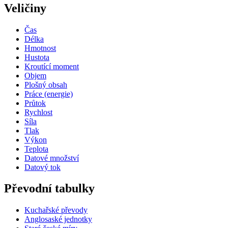
Veličiny
Čas
Délka
Hmotnost
Hustota
Kroutící moment
Objem
Plošný obsah
Práce (energie)
Průtok
Rychlost
Síla
Tlak
Výkon
Teplota
Datové množství
Datový tok
Převodní tabulky
Kuchařské převody
Anglosaské jednotky