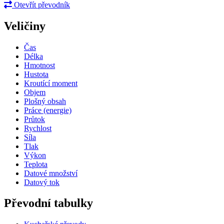
Otevřít převodník
Veličiny
Čas
Délka
Hmotnost
Hustota
Kroutící moment
Objem
Plošný obsah
Práce (energie)
Průtok
Rychlost
Síla
Tlak
Výkon
Teplota
Datové množství
Datový tok
Převodní tabulky