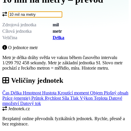
Co chcete převést?
Zdrojová jednotka
mil
Cílová jednotka
metr
Veličina
Délka
O jednotce metr
Metr je délka dráhy světla ve vakuu během časového intervalu
1/299 792 458 sekundy. Metr je základní jednotka SI. Slovo metr
pochází z řeckého metron = měřidlo, míra. Historie metru.
Veličiny jednotek
Čas
Délka
Hmotnost
Hustota
Kroutící moment
Objem
Plošný obsah
Práce (energie)
Průtok
Rychlost
Síla
Tlak
Výkon
Teplota
Datové
množství
Datový tok
Jednotek.cz
Bezplatný online převodník fyzikálních jednotek. Rychle, přesně a
bez registrace.