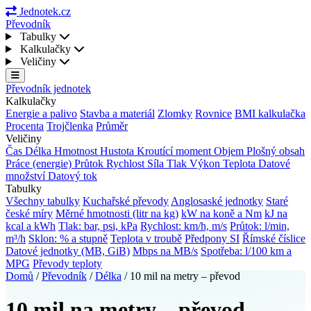
Jednotek.cz
Převodník
Tabulky
Kalkulačky
Veličiny
Převodník jednotek
Kalkulačky
Energie a palivo
Stavba a materiál
Zlomky
Rovnice
BMI kalkulačka
Procenta
Trojčlenka
Průměr
Veličiny
Čas
Délka
Hmotnost
Hustota
Kroutící moment
Objem
Plošný obsah
Práce (energie)
Průtok
Rychlost
Síla
Tlak
Výkon
Teplota
Datové
množství
Datový tok
Tabulky
Všechny tabulky
Kuchařské převody
Anglosaské jednotky
Staré
české míry
Měrné hmotnosti (litr na kg)
kW na koně a Nm
kJ na
kcal a kWh
Tlak: bar, psi, kPa
Rychlost: km/h, m/s
Průtok: l/min,
m³/h
Sklon: % a stupně
Teplota v troubě
Předpony SI
Římské číslice
Datové jednotky (MB, GiB)
Mbps na MB/s
Spotřeba: l/100 km a
MPG
Převody teploty
Domů
/
Převodník
/
Délka
/
10 mil na metry – převod
10 mil na metry – převod