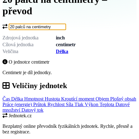
převod
Co chcete převést?
Zdrojová jednotka
inch
Cílová jednotka
centimetr
Veličina
Délka
O jednotce centimetr
Centimetr je díl jednotky.
Veličiny jednotek
Čas
Délka
Hmotnost
Hustota
Kroutící moment
Objem
Plošný obsah
Práce (energie)
Průtok
Rychlost
Síla
Tlak
Výkon
Teplota
Datové
množství
Datový tok
Jednotek.cz
Bezplatný online převodník fyzikálních jednotek. Rychle, přesně a
bez registrace.