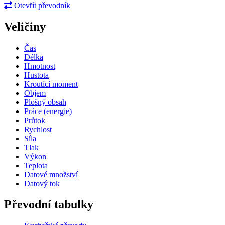
Otevřít převodník
Veličiny
Čas
Délka
Hmotnost
Hustota
Kroutící moment
Objem
Plošný obsah
Práce (energie)
Průtok
Rychlost
Síla
Tlak
Výkon
Teplota
Datové množství
Datový tok
Převodní tabulky