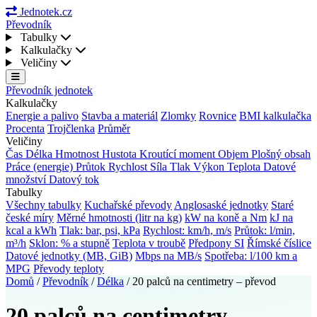
Jednotek.cz
Převodník
Tabulky
Kalkulačky
Veličiny
Převodník jednotek
Kalkulačky
Energie a palivo
Stavba a materiál
Zlomky
Rovnice
BMI kalkulačka
Procenta
Trojčlenka
Průměr
Veličiny
Čas
Délka
Hmotnost
Hustota
Kroutící moment
Objem
Plošný obsah
Práce (energie)
Průtok
Rychlost
Síla
Tlak
Výkon
Teplota
Datové
množství
Datový tok
Tabulky
Všechny tabulky
Kuchařské převody
Anglosaské jednotky
Staré
české míry
Měrné hmotnosti (litr na kg)
kW na koně a Nm
kJ na
kcal a kWh
Tlak: bar, psi, kPa
Rychlost: km/h, m/s
Průtok: l/min,
m³/h
Sklon: % a stupně
Teplota v troubě
Předpony SI
Římské číslice
Datové jednotky (MB, GiB)
Mbps na MB/s
Spotřeba: l/100 km a
MPG
Převody teploty
Domů
/
Převodník
/
Délka
/
20 palců na centimetry – převod
20 palců na centimetry –