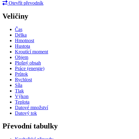
Otevřít převodník
Veličiny
Čas
Délka
Hmotnost
Hustota
Kroutící moment
Objem
Plošný obsah
Práce (energie)
Průtok
Rychlost
Síla
Tlak
Výkon
Teplota
Datové množství
Datový tok
Převodní tabulky