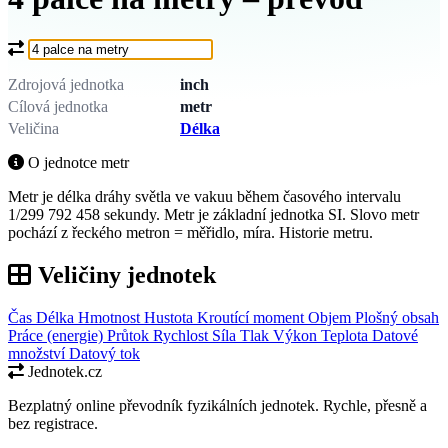
Co chcete převést?
Zdrojová jednotka
inch
Cílová jednotka
metr
Veličina
Délka
O jednotce metr
Metr je délka dráhy světla ve vakuu během časového intervalu
1/299 792 458 sekundy. Metr je základní jednotka SI. Slovo metr
pochází z řeckého metron = měřidlo, míra. Historie metru.
Veličiny jednotek
Čas
Délka
Hmotnost
Hustota
Kroutící moment
Objem
Plošný obsah
Práce (energie)
Průtok
Rychlost
Síla
Tlak
Výkon
Teplota
Datové
množství
Datový tok
Jednotek.cz
Bezplatný online převodník fyzikálních jednotek. Rychle, přesně a
bez registrace.