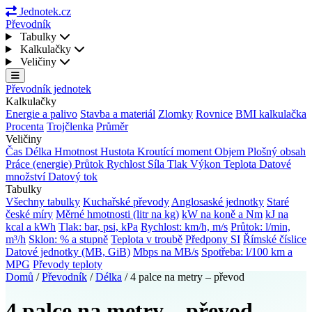
Jednotek.cz
Převodník
Tabulky
Kalkulačky
Veličiny
Převodník jednotek
Kalkulačky
Energie a palivo
Stavba a materiál
Zlomky
Rovnice
BMI kalkulačka
Procenta
Trojčlenka
Průměr
Veličiny
Čas
Délka
Hmotnost
Hustota
Kroutící moment
Objem
Plošný obsah
Práce (energie)
Průtok
Rychlost
Síla
Tlak
Výkon
Teplota
Datové
množství
Datový tok
Tabulky
Všechny tabulky
Kuchařské převody
Anglosaské jednotky
Staré
české míry
Měrné hmotnosti (litr na kg)
kW na koně a Nm
kJ na
kcal a kWh
Tlak: bar, psi, kPa
Rychlost: km/h, m/s
Průtok: l/min,
m³/h
Sklon: % a stupně
Teplota v troubě
Předpony SI
Římské číslice
Datové jednotky (MB, GiB)
Mbps na MB/s
Spotřeba: l/100 km a
MPG
Převody teploty
Domů
/
Převodník
/
Délka
/
4 palce na metry – převod
4 palce na metry – převod