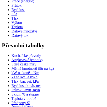
Práce (energie)
Průtok
Rychlost
Síla
Tlak
Výkon
Teplota
Datové množství
Datový tok
Převodní tabulky
Kuchařské převody
Anglosaské jednotky
Staré české míry
Měrné hmotnosti (litr na kg)
kW na koně a Nm
kJ na kcal a kWh
Tlak: bar, psi, kPa
Rychlost: km/h, m/s
Průtok: l/min, m³/h
Sklon: % a stupně
Teplota v troubě
Předpony SI