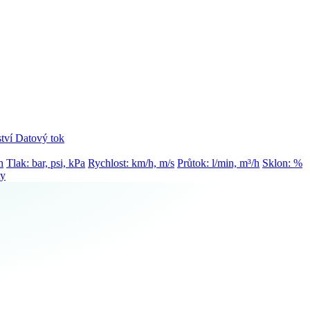
tví
Datový tok
h
Tlak: bar, psi, kPa
Rychlost: km/h, m/s
Průtok: l/min, m³/h
Sklon: %
ty