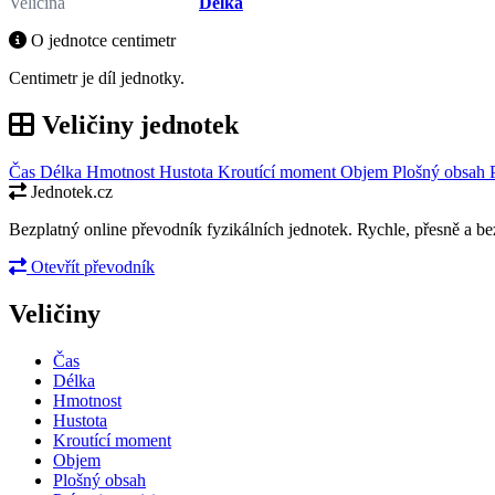
Veličina
Délka
O jednotce centimetr
Centimetr je díl jednotky.
Veličiny jednotek
Čas
Délka
Hmotnost
Hustota
Kroutící moment
Objem
Plošný obsah
Jednotek.cz
Bezplatný online převodník fyzikálních jednotek. Rychle, přesně a bez
Otevřít převodník
Veličiny
Čas
Délka
Hmotnost
Hustota
Kroutící moment
Objem
Plošný obsah