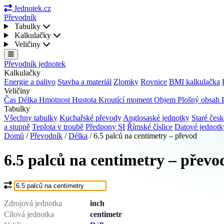
Jednotek.cz
Převodník
Tabulky
Kalkulačky
Veličiny
Převodník jednotek
Kalkulačky
Energie a palivo
Stavba a materiál
Zlomky
Rovnice
BMI kalkulačka
Veličiny
Čas
Délka
Hmotnost
Hustota
Kroutící moment
Objem
Plošný obsah
Tabulky
Všechny tabulky
Kuchařské převody
Anglosaské jednotky
Staré česk
a stupně
Teplota v troubě
Předpony SI
Římské číslice
Datové jednot
Domů
/
Převodník
/
Délka
/
6.5 palců na centimetry – převod
6.5 palců na centimetry – převo
Co chcete převést?
Zdrojová jednotka
inch
Cílová jednotka
centimetr