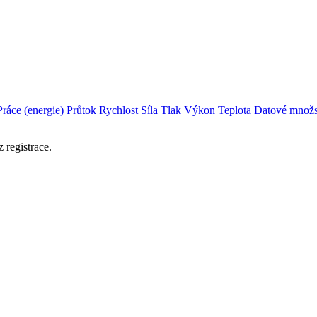
Práce (energie)
Průtok
Rychlost
Síla
Tlak
Výkon
Teplota
Datové množs
 registrace.