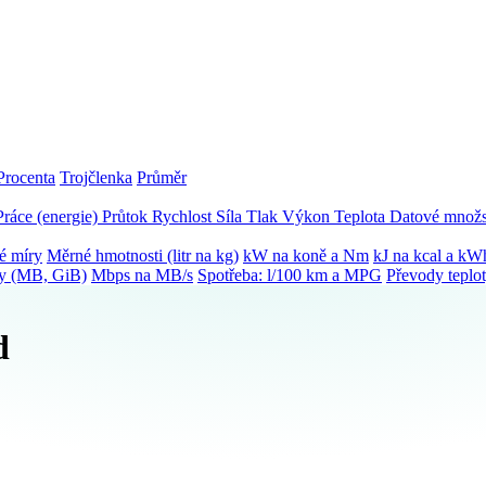
Procenta
Trojčlenka
Průměr
Práce (energie)
Průtok
Rychlost
Síla
Tlak
Výkon
Teplota
Datové množs
é míry
Měrné hmotnosti (litr na kg)
kW na koně a Nm
kJ na kcal a kW
ky (MB, GiB)
Mbps na MB/s
Spotřeba: l/100 km a MPG
Převody teplo
d