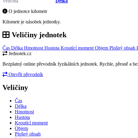
Veličina
Délka
O jednotce kilometr
Kilometr je násobek jednotky.
Veličiny jednotek
Čas
Délka
Hmotnost
Hustota
Kroutící moment
Objem
Plošný obsah
Jednotek.cz
Bezplatný online převodník fyzikálních jednotek. Rychle, přesně a bez
Otevřít převodník
Veličiny
Čas
Délka
Hmotnost
Hustota
Kroutící moment
Objem
Plošný obsah