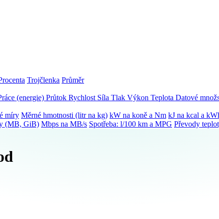
Procenta
Trojčlenka
Průměr
Práce (energie)
Průtok
Rychlost
Síla
Tlak
Výkon
Teplota
Datové množs
é míry
Měrné hmotnosti (litr na kg)
kW na koně a Nm
kJ na kcal a kW
ky (MB, GiB)
Mbps na MB/s
Spotřeba: l/100 km a MPG
Převody teplo
od