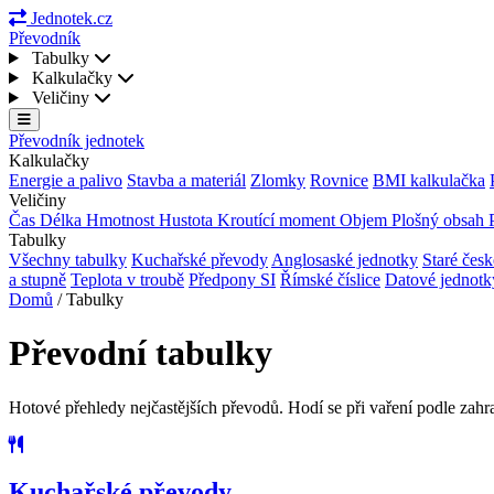
Jednotek.cz
Převodník
Tabulky
Kalkulačky
Veličiny
Převodník jednotek
Kalkulačky
Energie a palivo
Stavba a materiál
Zlomky
Rovnice
BMI kalkulačka
Veličiny
Čas
Délka
Hmotnost
Hustota
Kroutící moment
Objem
Plošný obsah
Tabulky
Všechny tabulky
Kuchařské převody
Anglosaské jednotky
Staré česk
a stupně
Teplota v troubě
Předpony SI
Římské číslice
Datové jednot
Domů
/
Tabulky
Převodní tabulky
Hotové přehledy nejčastějších převodů. Hodí se při vaření podle zahr
Kuchařské převody