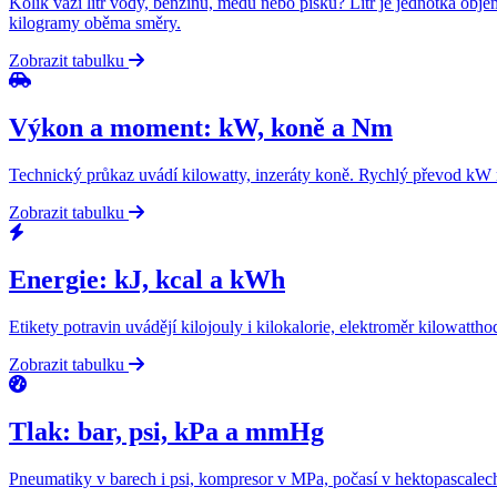
Kolik váží litr vody, benzínu, medu nebo písku? Litr je jednotka objem
kilogramy oběma směry.
Zobrazit tabulku
Výkon a moment: kW, koně a Nm
Technický průkaz uvádí kilowatty, inzeráty koně. Rychlý převod kW 
Zobrazit tabulku
Energie: kJ, kcal a kWh
Etikety potravin uvádějí kilojouly i kilokalorie, elektroměr kilowat
Zobrazit tabulku
Tlak: bar, psi, kPa a mmHg
Pneumatiky v barech i psi, kompresor v MPa, počasí v hektopascalec