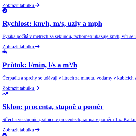
Zobrazit tabulku
Rychlost: km/h, m/s, uzly a mph
Fyzika počítá v metrech za sekundu, tachometr ukazuje km/h, vítr se 
Zobrazit tabulku
Průtok: l/min, l/s a m³/h
Čerpadla a sprchy se udávají v litrech za minutu, vodárny v kubícíc
Zobrazit tabulku
Sklon: procenta, stupně a poměr
Střecha ve stupních, silnice v procentech, rampa v poměru 1:x. Kalkul
Zobrazit tabulku