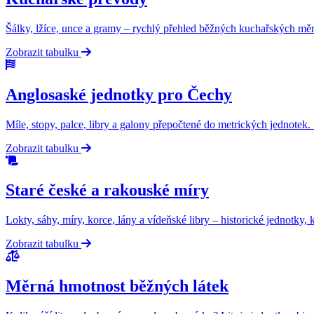
Šálky, lžíce, unce a gramy – rychlý přehled běžných kuchařských měr.
Zobrazit tabulku
Anglosaské jednotky pro Čechy
Míle, stopy, palce, libry a galony přepočtené do metrických jednotek.
Zobrazit tabulku
Staré české a rakouské míry
Lokty, sáhy, míry, korce, lány a vídeňské libry – historické jednotky, 
Zobrazit tabulku
Měrná hmotnost běžných látek