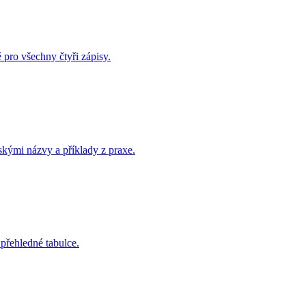
pro všechny čtyři zápisy.
skými názvy a příklady z praxe.
 přehledné tabulce.