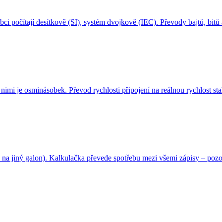
i počítají desítkově (SI), systém dvojkově (IEC). Převody bajtů, bitů
nimi je osminásobek. Převod rychlosti připojení na reálnou rychlost s
á na jiný galon). Kalkulačka převede spotřebu mezi všemi zápisy – poz