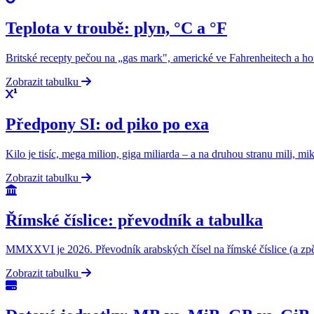
Teplota v troubě: plyn, °C a °F
Britské recepty pečou na „gas mark", americké ve Fahrenheitech a ho
Zobrazit tabulku
Předpony SI: od piko po exa
Kilo je tisíc, mega milion, giga miliarda – a na druhou stranu mili,
Zobrazit tabulku
Římské číslice: převodník a tabulka
MMXXVI je 2026. Převodník arabských čísel na římské číslice (a zpět)
Zobrazit tabulku