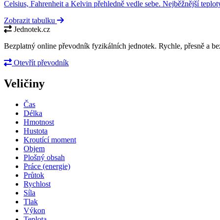
Celsius, Fahrenheit a Kelvin přehledně vedle sebe. Nejběžnější teplo
Zobrazit tabulku
Jednotek.cz
Bezplatný online převodník fyzikálních jednotek. Rychle, přesně a bez
Otevřít převodník
Veličiny
Čas
Délka
Hmotnost
Hustota
Kroutící moment
Objem
Plošný obsah
Práce (energie)
Průtok
Rychlost
Síla
Tlak
Výkon
Teplota