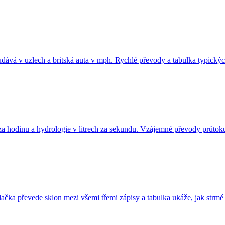
udává v uzlech a britská auta v mph. Rychlé převody a tabulka typickýc
h za hodinu a hydrologie v litrech za sekundu. Vzájemné převody průto
ačka převede sklon mezi všemi třemi zápisy a tabulka ukáže, jak strmé 