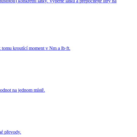
totou) konkrétní látky. Vyberte látku a přepočítejte litry na
 tomu kroutící moment v Nm a lb·ft.
hodnot na jednom místě.
né převody.