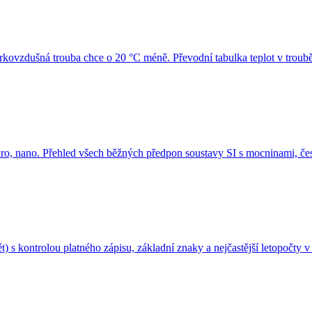
rkovzdušná trouba chce o 20 °C méně. Převodní tabulka teplot v troubě 
 mikro, nano. Přehled všech běžných předpon soustavy SI s mocninami, če
 s kontrolou platného zápisu, základní znaky a nejčastější letopočty v