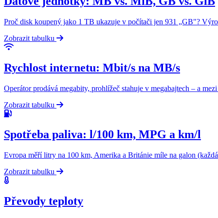
Datové jednotky: MB vs. MiB, GB vs. GiB
Proč disk koupený jako 1 TB ukazuje v počítači jen 931 „GB"? Výrobc
Zobrazit tabulku
Rychlost internetu: Mbit/s na MB/s
Operátor prodává megabity, prohlížeč stahuje v megabajtech – a mezi 
Zobrazit tabulku
Spotřeba paliva: l/100 km, MPG a km/l
Evropa měří litry na 100 km, Amerika a Británie míle na galon (každ
Zobrazit tabulku
Převody teploty