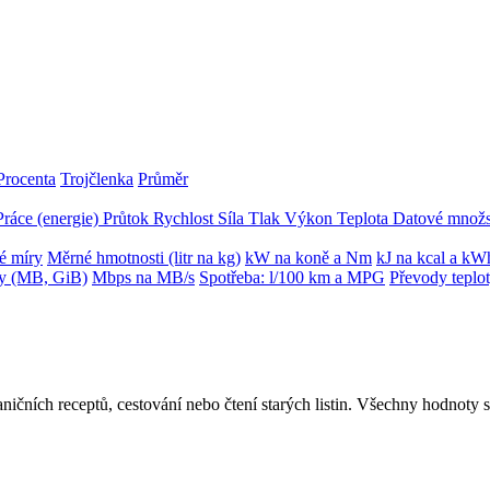
Procenta
Trojčlenka
Průměr
Práce (energie)
Průtok
Rychlost
Síla
Tlak
Výkon
Teplota
Datové množs
é míry
Měrné hmotnosti (litr na kg)
kW na koně a Nm
kJ na kcal a kW
ky (MB, GiB)
Mbps na MB/s
Spotřeba: l/100 km a MPG
Převody teplo
aničních receptů, cestování nebo čtení starých listin. Všechny hodnoty