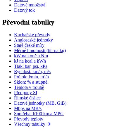
Datové množství
Datový tok
Převodní tabulky
Kuchařské převody
Anglosaské jednotky
Staré české míry
Měrné hmotnosti (litr na kg)
kW na koně a Nm
kJ na kcal a kWh
Tlak: bar, psi, kPa
Rychlost: km/h, m/s
Průtok: l/min, m³/h
Sklon: % a stupně
Teplota v troubě
Předpony SI
Římské číslice
Datové jednotky (MB, GiB)
Mbps na MB/s
Spotřeba: l/100 km a MPG
Převody teploty
Všechny tabulky