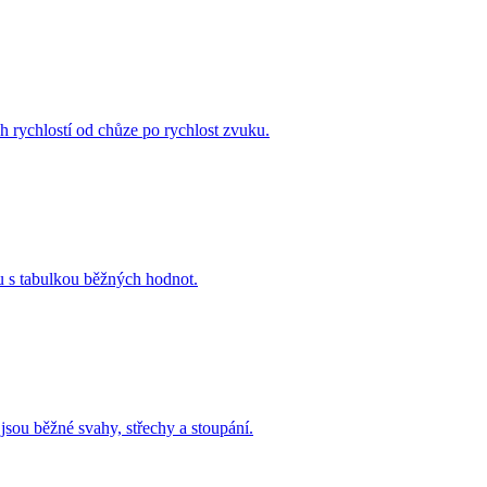
h rychlostí od chůze po rychlost zvuku.
ku s tabulkou běžných hodnot.
jsou běžné svahy, střechy a stoupání.