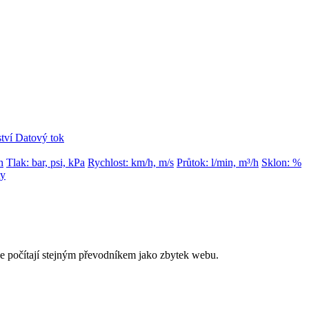
tví
Datový tok
h
Tlak: bar, psi, kPa
Rychlost: km/h, m/s
Průtok: l/min, m³/h
Sklon: %
ty
 se počítají stejným převodníkem jako zbytek webu.