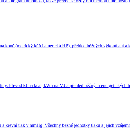
u a kilogram hmotnosti, takže převod se vždy řídí měrnou hmotností (hus
na koně (metrický kůň i americká HP), přehled běžných výkonů aut a k
thodiny. Převod kJ na kcal, kWh na MJ a přehled běžných energetických 
h a krevní tlak v mmHg. Všechny běžné jednotky tlaku a jejich vzájem