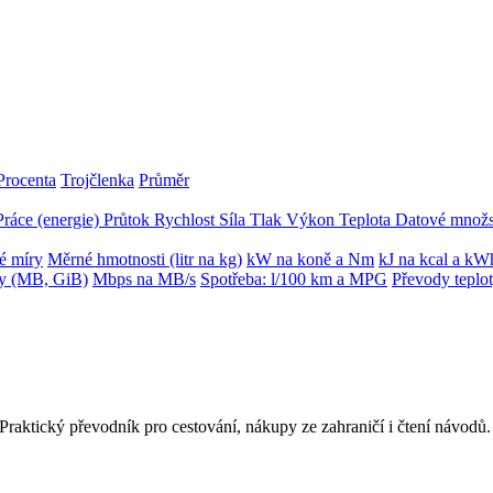
Procenta
Trojčlenka
Průměr
Práce (energie)
Průtok
Rychlost
Síla
Tlak
Výkon
Teplota
Datové množs
é míry
Měrné hmotnosti (litr na kg)
kW na koně a Nm
kJ na kcal a kW
ky (MB, GiB)
Mbps na MB/s
Spotřeba: l/100 km a MPG
Převody teplo
 Praktický převodník pro cestování, nákupy ze zahraničí i čtení návodů.