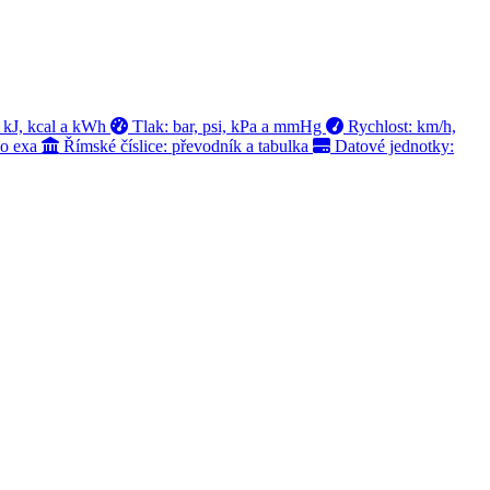
 kJ, kcal a kWh
Tlak: bar, psi, kPa a mmHg
Rychlost: km/h,
po exa
Římské číslice: převodník a tabulka
Datové jednotky: