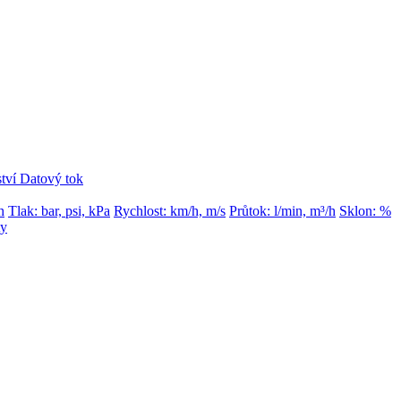
tví
Datový tok
h
Tlak: bar, psi, kPa
Rychlost: km/h, m/s
Průtok: l/min, m³/h
Sklon: %
ty