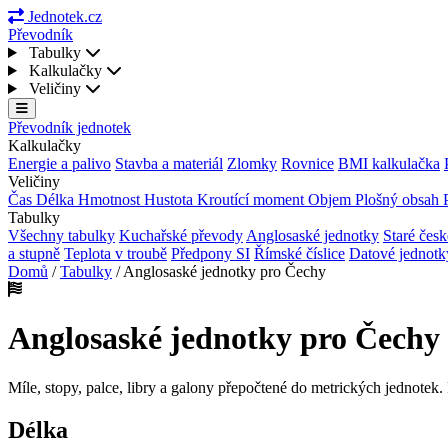
Jednotek.cz
Převodník
Tabulky
Kalkulačky
Veličiny
Převodník jednotek
Kalkulačky
Energie a palivo
Stavba a materiál
Zlomky
Rovnice
BMI kalkulačka
Veličiny
Čas
Délka
Hmotnost
Hustota
Kroutící moment
Objem
Plošný obsah
Tabulky
Všechny tabulky
Kuchařské převody
Anglosaské jednotky
Staré česk
a stupně
Teplota v troubě
Předpony SI
Římské číslice
Datové jednot
Domů
/
Tabulky
/
Anglosaské jednotky pro Čechy
Anglosaské jednotky pro Čechy
Míle, stopy, palce, libry a galony přepočtené do metrických jednotek.
Délka