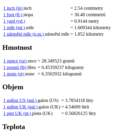
1 inch
(in)
inch
=
2.54
centimetry
1 foot
(ft.)
stopa
=
30.48
centimetrů
1 yard
(yd.)
=
0.9144
metry
1 míle
(mi.)
míle
=
1.609344
kilometry
1 námořní míle
(n.m.)
námořní míle
=
1.852
kilometry
Hmotnost
1 ounce
(oz)
unce
=
28.349523
gramů
1 pound
(lb)
libra
=
0.45359237
kilogramy
1 stone
(st)
stone
=
6.3502932
kilogramů
Objem
1 gallon US
(gal.)
galon (US)
=
3.7854118
litry
1 gallon UK
(gal.)
galon (UK)
=
4.54609
litrů
1 pint UK
(pt.)
pinta (UK)
=
0.56826125
litry
Teplota