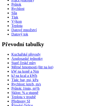
Práce (energie)
Průtok
Rychlost
Síla
Tlak
Výkon
Teplota
Datové množství
Datový tok
Převodní tabulky
Kuchařské převody
Anglosaské jednotky
Staré české míry
Měrné hmotnosti (litr na kg)
kW na koně a Nm
kJ na kcal a kWh
Tlak: bar, psi, kPa
Rychlost: km/h, m/s
Průtok: l/min, m³/h
Sklon: % a stupně
Teplota v troubě
Předpony SI
Římské číslice