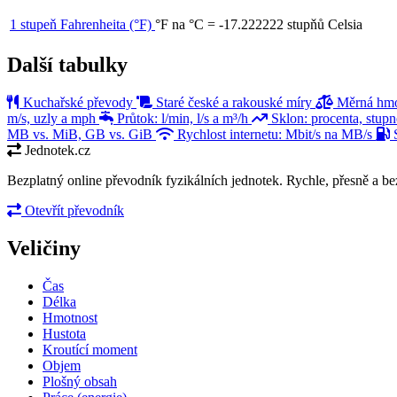
1 stupeň Fahrenheita
(°F)
°F na °C
=
-17.222222
stupňů Celsia
Další tabulky
Kuchařské převody
Staré české a rakouské míry
Měrná hmo
m/s, uzly a mph
Průtok: l/min, l/s a m³/h
Sklon: procenta, stup
MB vs. MiB, GB vs. GiB
Rychlost internetu: Mbit/s na MB/s
S
Jednotek.cz
Bezplatný online převodník fyzikálních jednotek. Rychle, přesně a bez
Otevřít převodník
Veličiny
Čas
Délka
Hmotnost
Hustota
Kroutící moment
Objem
Plošný obsah