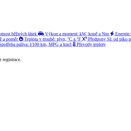
tnost běžných látek
Výkon a moment: kW, koně a Nm
Energie:
ně a poměr
Teplota v troubě: plyn, °C a °F
Předpony SI: od piko 
potřeba paliva: l/100 km, MPG a km/l
Převody teploty
 registrace.