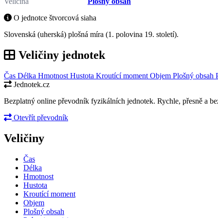
Veličina
Plošný obsah
O jednotce štvorcová siaha
Slovenská (uherská) plošná míra (1. polovina 19. století).
Veličiny jednotek
Čas
Délka
Hmotnost
Hustota
Kroutící moment
Objem
Plošný obsah
Jednotek.cz
Bezplatný online převodník fyzikálních jednotek. Rychle, přesně a bez
Otevřít převodník
Veličiny
Čas
Délka
Hmotnost
Hustota
Kroutící moment
Objem
Plošný obsah