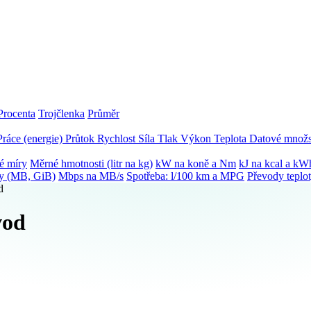
Procenta
Trojčlenka
Průměr
Práce (energie)
Průtok
Rychlost
Síla
Tlak
Výkon
Teplota
Datové množs
é míry
Měrné hmotnosti (litr na kg)
kW na koně a Nm
kJ na kcal a kW
ky (MB, GiB)
Mbps na MB/s
Spotřeba: l/100 km a MPG
Převody teplo
d
vod