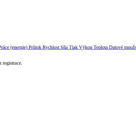
Práce (energie)
Průtok
Rychlost
Síla
Tlak
Výkon
Teplota
Datové množs
 registrace.