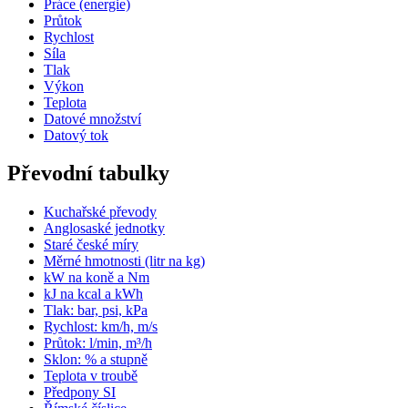
Práce (energie)
Průtok
Rychlost
Síla
Tlak
Výkon
Teplota
Datové množství
Datový tok
Převodní tabulky
Kuchařské převody
Anglosaské jednotky
Staré české míry
Měrné hmotnosti (litr na kg)
kW na koně a Nm
kJ na kcal a kWh
Tlak: bar, psi, kPa
Rychlost: km/h, m/s
Průtok: l/min, m³/h
Sklon: % a stupně
Teplota v troubě
Předpony SI