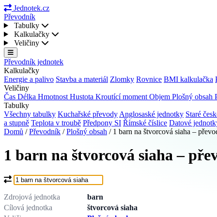
Jednotek.cz
Převodník
Tabulky
Kalkulačky
Veličiny
Převodník jednotek
Kalkulačky
Energie a palivo
Stavba a materiál
Zlomky
Rovnice
BMI kalkulačka
Veličiny
Čas
Délka
Hmotnost
Hustota
Kroutící moment
Objem
Plošný obsah
Tabulky
Všechny tabulky
Kuchařské převody
Anglosaské jednotky
Staré česk
a stupně
Teplota v troubě
Předpony SI
Římské číslice
Datové jednot
Domů
/
Převodník
/
Plošný obsah
/
1 barn na štvorcová siaha – převo
1 barn na štvorcová siaha – pře
Co chcete převést?
Zdrojová jednotka
barn
Cílová jednotka
štvorcová siaha