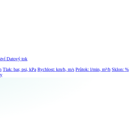
tví
Datový tok
h
Tlak: bar, psi, kPa
Rychlost: km/h, m/s
Průtok: l/min, m³/h
Sklon: %
ty