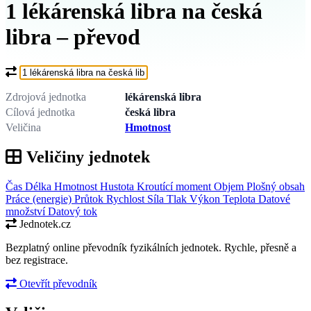
1 lékárenská libra na česká
libra – převod
Co chcete převést?
Zdrojová jednotka
lékárenská libra
Cílová jednotka
česká libra
Veličina
Hmotnost
Veličiny jednotek
Čas
Délka
Hmotnost
Hustota
Kroutící moment
Objem
Plošný obsah
Práce (energie)
Průtok
Rychlost
Síla
Tlak
Výkon
Teplota
Datové
množství
Datový tok
Jednotek.cz
Bezplatný online převodník fyzikálních jednotek. Rychle, přesně a
bez registrace.
Otevřít převodník