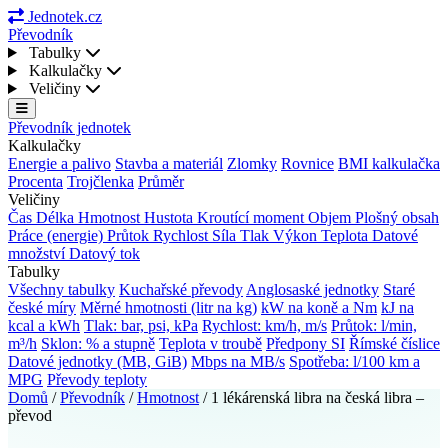
Jednotek.cz
Převodník
Tabulky
Kalkulačky
Veličiny
Převodník jednotek
Kalkulačky
Energie a palivo
Stavba a materiál
Zlomky
Rovnice
BMI kalkulačka
Procenta
Trojčlenka
Průměr
Veličiny
Čas
Délka
Hmotnost
Hustota
Kroutící moment
Objem
Plošný obsah
Práce (energie)
Průtok
Rychlost
Síla
Tlak
Výkon
Teplota
Datové
množství
Datový tok
Tabulky
Všechny tabulky
Kuchařské převody
Anglosaské jednotky
Staré
české míry
Měrné hmotnosti (litr na kg)
kW na koně a Nm
kJ na
kcal a kWh
Tlak: bar, psi, kPa
Rychlost: km/h, m/s
Průtok: l/min,
m³/h
Sklon: % a stupně
Teplota v troubě
Předpony SI
Římské číslice
Datové jednotky (MB, GiB)
Mbps na MB/s
Spotřeba: l/100 km a
MPG
Převody teploty
Domů
/
Převodník
/
Hmotnost
/
1 lékárenská libra na česká libra –
převod