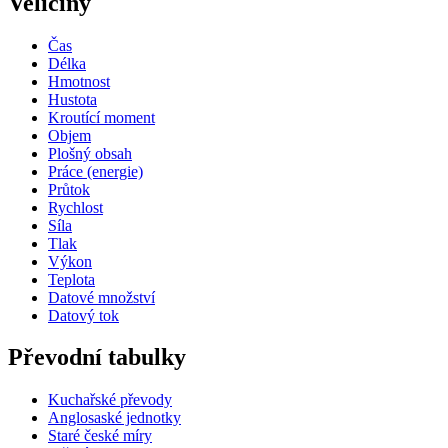
Veličiny
Čas
Délka
Hmotnost
Hustota
Kroutící moment
Objem
Plošný obsah
Práce (energie)
Průtok
Rychlost
Síla
Tlak
Výkon
Teplota
Datové množství
Datový tok
Převodní tabulky
Kuchařské převody
Anglosaské jednotky
Staré české míry