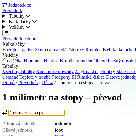
Jednotek.cz
Převodník
Tabulky
Kalkulačky
Veličiny
Převodník jednotek
Kalkulačky
Energie a palivo
Stavba a materiál
Zlomky
Rovnice
BMI kalkulačka
Veličiny
Čas
Délka
Hmotnost
Hustota
Kroutící moment
Objem
Plošný obsah
Tabulky
Všechny tabulky
Kuchařské převody
Anglosaské jednotky
Staré česk
a stupně
Teplota v troubě
Předpony SI
Římské číslice
Datové jednot
Domů
/
Převodník
/
Délka
/
1 milimetr na stopy – převod
1 milimetr na stopy – převod
Co chcete převést?
Zdrojová jednotka
milimetr
Cílová jednotka
foot