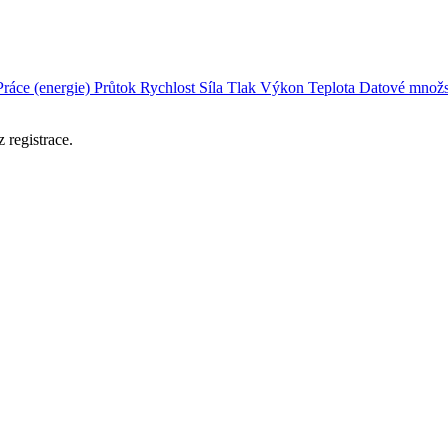
Práce (energie)
Průtok
Rychlost
Síla
Tlak
Výkon
Teplota
Datové množs
 registrace.