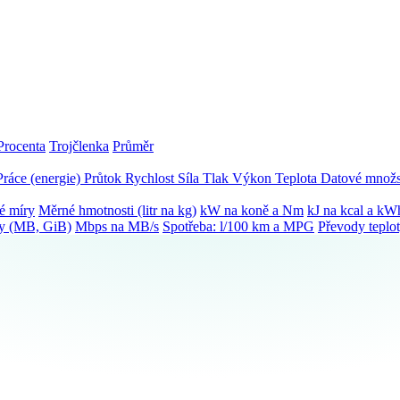
Procenta
Trojčlenka
Průměr
Práce (energie)
Průtok
Rychlost
Síla
Tlak
Výkon
Teplota
Datové množs
é míry
Měrné hmotnosti (litr na kg)
kW na koně a Nm
kJ na kcal a kW
ky (MB, GiB)
Mbps na MB/s
Spotřeba: l/100 km a MPG
Převody teplo