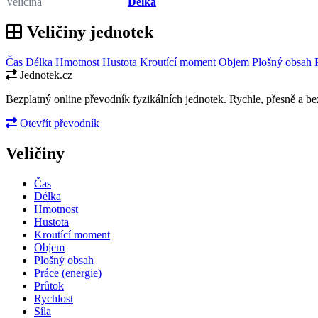
Veličina
Délka
Veličiny jednotek
Čas
Délka
Hmotnost
Hustota
Kroutící moment
Objem
Plošný obsah
Jednotek.cz
Bezplatný online převodník fyzikálních jednotek. Rychle, přesně a bez
Otevřít převodník
Veličiny
Čas
Délka
Hmotnost
Hustota
Kroutící moment
Objem
Plošný obsah
Práce (energie)
Průtok
Rychlost
Síla