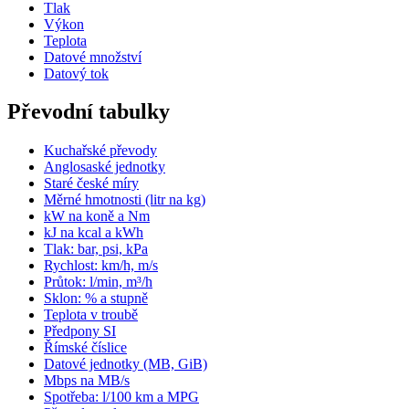
Tlak
Výkon
Teplota
Datové množství
Datový tok
Převodní tabulky
Kuchařské převody
Anglosaské jednotky
Staré české míry
Měrné hmotnosti (litr na kg)
kW na koně a Nm
kJ na kcal a kWh
Tlak: bar, psi, kPa
Rychlost: km/h, m/s
Průtok: l/min, m³/h
Sklon: % a stupně
Teplota v troubě
Předpony SI
Římské číslice
Datové jednotky (MB, GiB)
Mbps na MB/s
Spotřeba: l/100 km a MPG