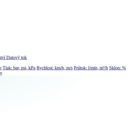
tví
Datový tok
h
Tlak: bar, psi, kPa
Rychlost: km/h, m/s
Průtok: l/min, m³/h
Sklon: %
ty