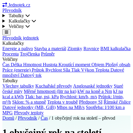
Jednotek.cz
Převodník
Tabulky
Kalkulačky
Veličiny
Převodník jednotek
Kalkulačky
Energie a palivo
Stavba a materiál
Zlomky
Rovnice
BMI kalkulačka
Procenta
Trojčlenka
Průměr
Veličiny
Čas
Délka
Hmotnost
Hustota
Kroutící moment
Objem
Plošný obsah
Práce (energie)
Průtok
Rychlost
Síla
Tlak
Výkon
Teplota
Datové
množství
Datový tok
Tabulky
Všechny tabulky
Kuchařské převody
Anglosaské jednotky
Staré
české míry
Měrné hmotnosti (litr na kg)
kW na koně a Nm
kJ na
kcal a kWh
Tlak: bar, psi, kPa
Rychlost: km/h, m/s
Průtok: l/min,
m³/h
Sklon: % a stupně
Teplota v troubě
Předpony SI
Římské číslice
Datové jednotky (MB, GiB)
Mbps na MB/s
Spotřeba: l/100 km a
MPG
Převody teploty
Domů
/
Převodník
/
Čas
/
1 obyčejný rok na století – převod
1 obyčejný rok na století –