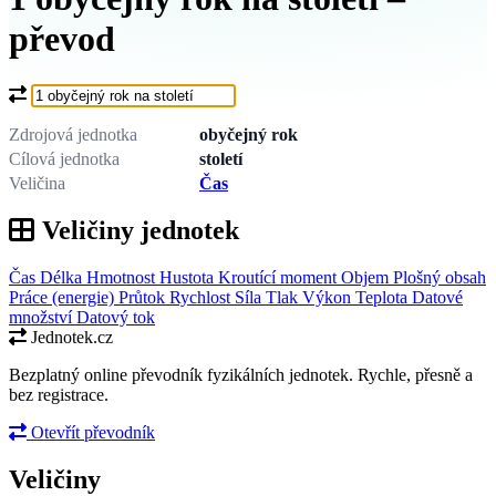
převod
Co chcete převést?
Zdrojová jednotka
obyčejný rok
Cílová jednotka
století
Veličina
Čas
Veličiny jednotek
Čas
Délka
Hmotnost
Hustota
Kroutící moment
Objem
Plošný obsah
Práce (energie)
Průtok
Rychlost
Síla
Tlak
Výkon
Teplota
Datové
množství
Datový tok
Jednotek.cz
Bezplatný online převodník fyzikálních jednotek. Rychle, přesně a
bez registrace.
Otevřít převodník
Veličiny