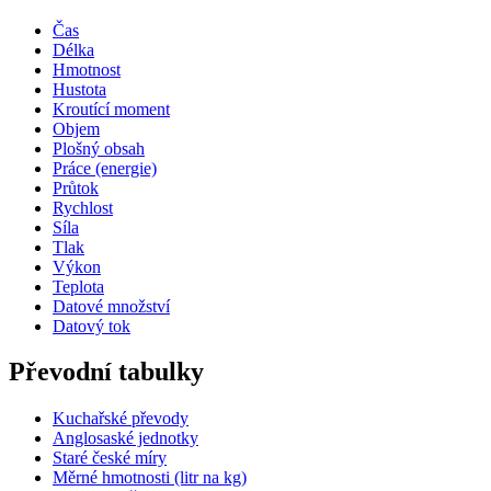
Čas
Délka
Hmotnost
Hustota
Kroutící moment
Objem
Plošný obsah
Práce (energie)
Průtok
Rychlost
Síla
Tlak
Výkon
Teplota
Datové množství
Datový tok
Převodní tabulky
Kuchařské převody
Anglosaské jednotky
Staré české míry
Měrné hmotnosti (litr na kg)