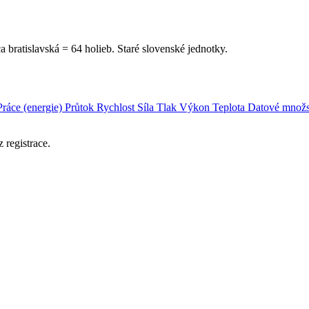
ca bratislavská = 64 holieb. Staré slovenské jednotky.
Práce (energie)
Průtok
Rychlost
Síla
Tlak
Výkon
Teplota
Datové množs
 registrace.