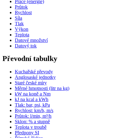
Práce (energie)
Průtok
Rychlost
Síla
Tlak
Výkon
Teplota
Datové množství
Datový tok
Převodní tabulky
Kuchařské převody
Anglosaské jednotky
Staré české míry
Měrné hmotnosti (litr na kg)
kW na koně a Nm
kJ na kcal a kWh
Tlak: bar, psi, kPa
Rychlost: km/h, m/s
Průtok: l/min, m³/h
Sklon: % a stupně
Teplota v troubě
Předpony SI