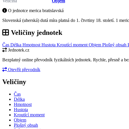
Veličina
Objem
O jednotce merica bratislavská
Slovenská (uherská) dutá míra platná do 1. čtvrtiny 18. století. 1 meri
Veličiny jednotek
Čas
Délka
Hmotnost
Hustota
Kroutící moment
Objem
Plošný obsah
Jednotek.cz
Bezplatný online převodník fyzikálních jednotek. Rychle, přesně a bez
Otevřít převodník
Veličiny
Čas
Délka
Hmotnost
Hustota
Kroutící moment
Objem
Plošný obsah