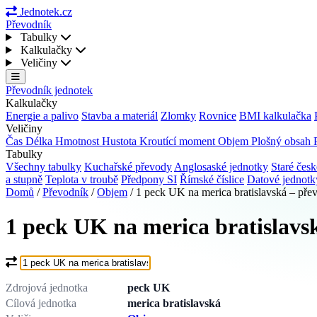
Jednotek.cz
Převodník
Tabulky
Kalkulačky
Veličiny
Převodník jednotek
Kalkulačky
Energie a palivo
Stavba a materiál
Zlomky
Rovnice
BMI kalkulačka
Veličiny
Čas
Délka
Hmotnost
Hustota
Kroutící moment
Objem
Plošný obsah
Tabulky
Všechny tabulky
Kuchařské převody
Anglosaské jednotky
Staré česk
a stupně
Teplota v troubě
Předpony SI
Římské číslice
Datové jednot
Domů
/
Převodník
/
Objem
/
1 peck UK na merica bratislavská – pře
1 peck UK na merica bratislavs
Co chcete převést?
Zdrojová jednotka
peck UK
Cílová jednotka
merica bratislavská