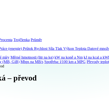
Procenta
Trojčlenka
Průměr
Práce (energie)
Průtok
Rychlost
Síla
Tlak
Výkon
Teplota
Datové množs
é míry
Měrné hmotnosti (litr na kg)
kW na koně a Nm
kJ na kcal a kW
ky (MB, GiB)
Mbps na MB/s
Spotřeba: l/100 km a MPG
Převody teplo
vod
ká – převod