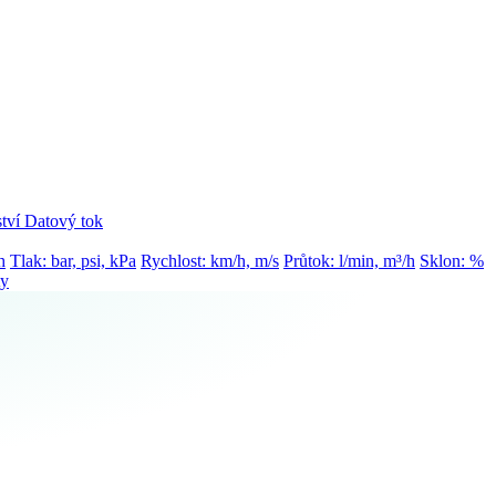
tví
Datový tok
h
Tlak: bar, psi, kPa
Rychlost: km/h, m/s
Průtok: l/min, m³/h
Sklon: %
ty