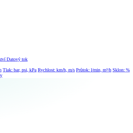
tví
Datový tok
h
Tlak: bar, psi, kPa
Rychlost: km/h, m/s
Průtok: l/min, m³/h
Sklon: %
ty