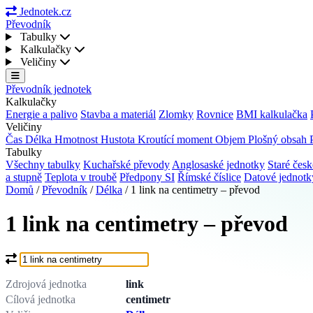
Jednotek.cz
Převodník
Tabulky
Kalkulačky
Veličiny
Převodník jednotek
Kalkulačky
Energie a palivo
Stavba a materiál
Zlomky
Rovnice
BMI kalkulačka
Veličiny
Čas
Délka
Hmotnost
Hustota
Kroutící moment
Objem
Plošný obsah
Tabulky
Všechny tabulky
Kuchařské převody
Anglosaské jednotky
Staré česk
a stupně
Teplota v troubě
Předpony SI
Římské číslice
Datové jednot
Domů
/
Převodník
/
Délka
/
1 link na centimetry – převod
1 link na centimetry – převod
Co chcete převést?
Zdrojová jednotka
link
Cílová jednotka
centimetr