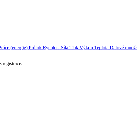
Práce (energie)
Průtok
Rychlost
Síla
Tlak
Výkon
Teplota
Datové množs
 registrace.