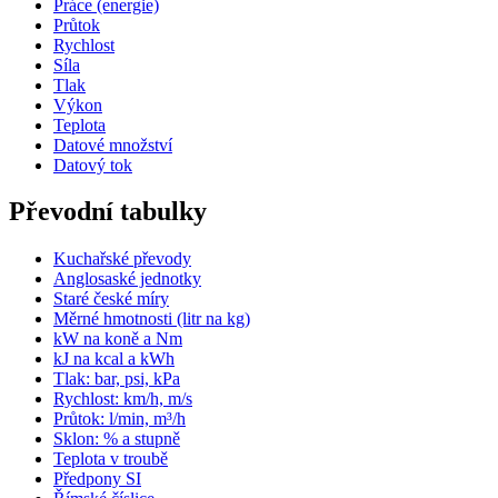
Práce (energie)
Průtok
Rychlost
Síla
Tlak
Výkon
Teplota
Datové množství
Datový tok
Převodní tabulky
Kuchařské převody
Anglosaské jednotky
Staré české míry
Měrné hmotnosti (litr na kg)
kW na koně a Nm
kJ na kcal a kWh
Tlak: bar, psi, kPa
Rychlost: km/h, m/s
Průtok: l/min, m³/h
Sklon: % a stupně
Teplota v troubě
Předpony SI