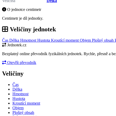
Veličina
Délka
O jednotce centimetr
Centimetr je díl jednotky.
Veličiny jednotek
Čas
Délka
Hmotnost
Hustota
Kroutící moment
Objem
Plošný obsah
Jednotek.cz
Bezplatný online převodník fyzikálních jednotek. Rychle, přesně a bez
Otevřít převodník
Veličiny
Čas
Délka
Hmotnost
Hustota
Kroutící moment
Objem
Plošný obsah