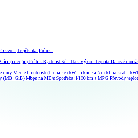
Procenta
Trojčlenka
Průměr
Práce (energie)
Průtok
Rychlost
Síla
Tlak
Výkon
Teplota
Datové množs
é míry
Měrné hmotnosti (litr na kg)
kW na koně a Nm
kJ na kcal a kW
ky (MB, GiB)
Mbps na MB/s
Spotřeba: l/100 km a MPG
Převody teplo