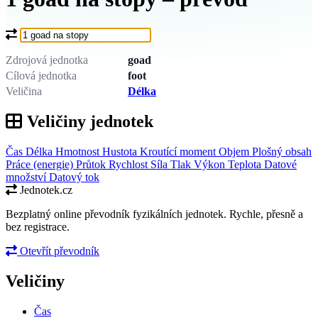
Co chcete převést?
Zdrojová jednotka
goad
Cílová jednotka
foot
Veličina
Délka
Veličiny jednotek
Čas
Délka
Hmotnost
Hustota
Kroutící moment
Objem
Plošný obsah
Práce (energie)
Průtok
Rychlost
Síla
Tlak
Výkon
Teplota
Datové
množství
Datový tok
Jednotek.cz
Bezplatný online převodník fyzikálních jednotek. Rychle, přesně a
bez registrace.
Otevřít převodník
Veličiny
Čas