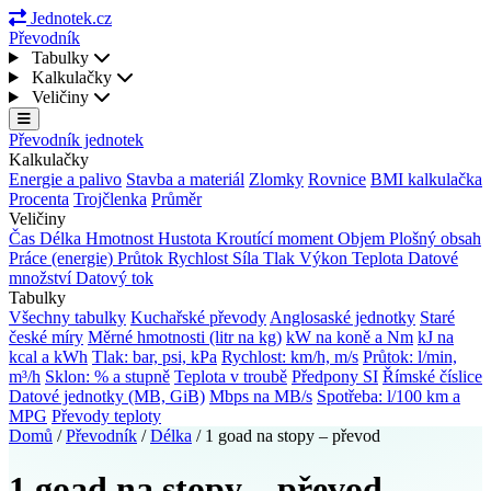
Jednotek.cz
Převodník
Tabulky
Kalkulačky
Veličiny
Převodník jednotek
Kalkulačky
Energie a palivo
Stavba a materiál
Zlomky
Rovnice
BMI kalkulačka
Procenta
Trojčlenka
Průměr
Veličiny
Čas
Délka
Hmotnost
Hustota
Kroutící moment
Objem
Plošný obsah
Práce (energie)
Průtok
Rychlost
Síla
Tlak
Výkon
Teplota
Datové
množství
Datový tok
Tabulky
Všechny tabulky
Kuchařské převody
Anglosaské jednotky
Staré
české míry
Měrné hmotnosti (litr na kg)
kW na koně a Nm
kJ na
kcal a kWh
Tlak: bar, psi, kPa
Rychlost: km/h, m/s
Průtok: l/min,
m³/h
Sklon: % a stupně
Teplota v troubě
Předpony SI
Římské číslice
Datové jednotky (MB, GiB)
Mbps na MB/s
Spotřeba: l/100 km a
MPG
Převody teploty
Domů
/
Převodník
/
Délka
/
1 goad na stopy – převod
1 goad na stopy – převod