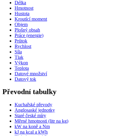
Délka
Hmotnost
Hustota
Kroutící moment
Objem
Plošný obsah
Práce (energie)
Průtok
Rychlost
Síla
Tlak
Výkon
Teplota
Datové množství
Datový tok
Převodní tabulky
Kuchařské převody
Anglosaské jednotky
Staré české míry
Měrné hmotnosti (litr na kg)
kW na koně a Nm
kJ na kcal a kWh