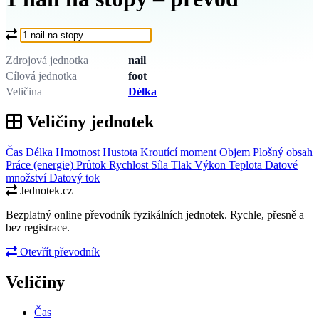
Co chcete převést?
Zdrojová jednotka
nail
Cílová jednotka
foot
Veličina
Délka
Veličiny jednotek
Čas
Délka
Hmotnost
Hustota
Kroutící moment
Objem
Plošný obsah
Práce (energie)
Průtok
Rychlost
Síla
Tlak
Výkon
Teplota
Datové
množství
Datový tok
Jednotek.cz
Bezplatný online převodník fyzikálních jednotek. Rychle, přesně a
bez registrace.
Otevřít převodník
Veličiny
Čas