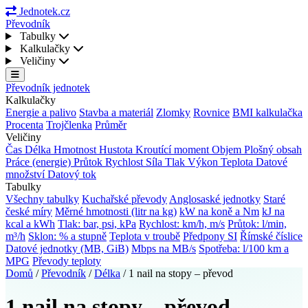
Jednotek.cz
Převodník
Tabulky
Kalkulačky
Veličiny
Převodník jednotek
Kalkulačky
Energie a palivo
Stavba a materiál
Zlomky
Rovnice
BMI kalkulačka
Procenta
Trojčlenka
Průměr
Veličiny
Čas
Délka
Hmotnost
Hustota
Kroutící moment
Objem
Plošný obsah
Práce (energie)
Průtok
Rychlost
Síla
Tlak
Výkon
Teplota
Datové
množství
Datový tok
Tabulky
Všechny tabulky
Kuchařské převody
Anglosaské jednotky
Staré
české míry
Měrné hmotnosti (litr na kg)
kW na koně a Nm
kJ na
kcal a kWh
Tlak: bar, psi, kPa
Rychlost: km/h, m/s
Průtok: l/min,
m³/h
Sklon: % a stupně
Teplota v troubě
Předpony SI
Římské číslice
Datové jednotky (MB, GiB)
Mbps na MB/s
Spotřeba: l/100 km a
MPG
Převody teploty
Domů
/
Převodník
/
Délka
/
1 nail na stopy – převod
1 nail na stopy – převod