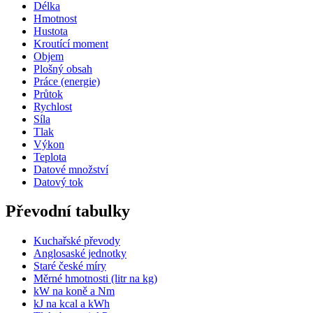
Délka
Hmotnost
Hustota
Kroutící moment
Objem
Plošný obsah
Práce (energie)
Průtok
Rychlost
Síla
Tlak
Výkon
Teplota
Datové množství
Datový tok
Převodní tabulky
Kuchařské převody
Anglosaské jednotky
Staré české míry
Měrné hmotnosti (litr na kg)
kW na koně a Nm
kJ na kcal a kWh