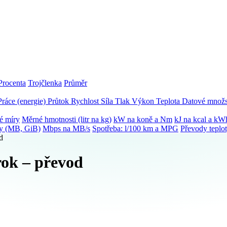
Procenta
Trojčlenka
Průměr
Práce (energie)
Průtok
Rychlost
Síla
Tlak
Výkon
Teplota
Datové množs
é míry
Měrné hmotnosti (litr na kg)
kW na koně a Nm
kJ na kcal a kW
ky (MB, GiB)
Mbps na MB/s
Spotřeba: l/100 km a MPG
Převody teplo
d
rok – převod