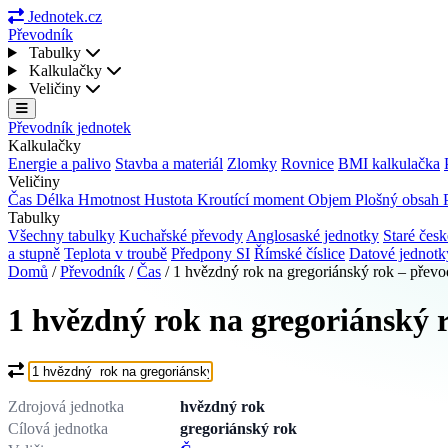
Jednotek.cz
Převodník
Tabulky
Kalkulačky
Veličiny
Převodník jednotek
Kalkulačky
Energie a palivo
Stavba a materiál
Zlomky
Rovnice
BMI kalkulačka
Veličiny
Čas
Délka
Hmotnost
Hustota
Kroutící moment
Objem
Plošný obsah
Tabulky
Všechny tabulky
Kuchařské převody
Anglosaské jednotky
Staré česk
a stupně
Teplota v troubě
Předpony SI
Římské číslice
Datové jednot
Domů
/
Převodník
/
Čas
/
1 hvězdný rok na gregoriánský rok – převo
1 hvězdný rok na gregoriánský 
Co chcete převést?
Zdrojová jednotka
hvězdný rok
Cílová jednotka
gregoriánský rok