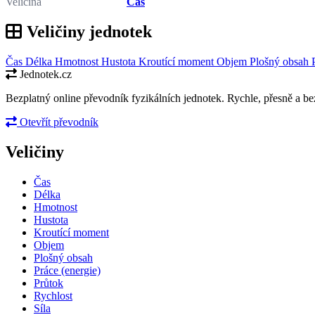
Veličina
Čas
Veličiny jednotek
Čas
Délka
Hmotnost
Hustota
Kroutící moment
Objem
Plošný obsah
Jednotek.cz
Bezplatný online převodník fyzikálních jednotek. Rychle, přesně a bez
Otevřít převodník
Veličiny
Čas
Délka
Hmotnost
Hustota
Kroutící moment
Objem
Plošný obsah
Práce (energie)
Průtok
Rychlost
Síla