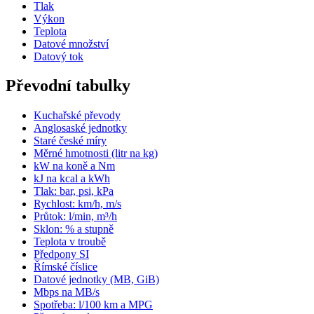
Tlak
Výkon
Teplota
Datové množství
Datový tok
Převodní tabulky
Kuchařské převody
Anglosaské jednotky
Staré české míry
Měrné hmotnosti (litr na kg)
kW na koně a Nm
kJ na kcal a kWh
Tlak: bar, psi, kPa
Rychlost: km/h, m/s
Průtok: l/min, m³/h
Sklon: % a stupně
Teplota v troubě
Předpony SI
Římské číslice
Datové jednotky (MB, GiB)
Mbps na MB/s
Spotřeba: l/100 km a MPG