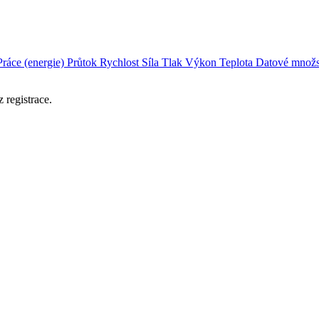
Práce (energie)
Průtok
Rychlost
Síla
Tlak
Výkon
Teplota
Datové množs
 registrace.