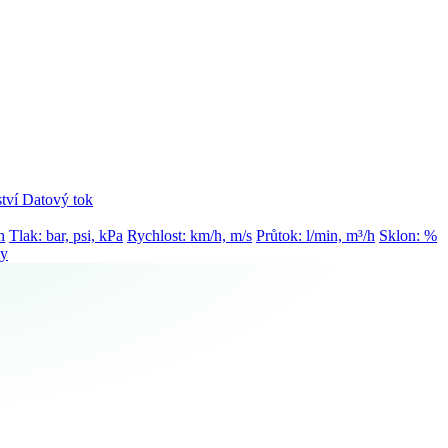
tví
Datový tok
h
Tlak: bar, psi, kPa
Rychlost: km/h, m/s
Průtok: l/min, m³/h
Sklon: %
ty