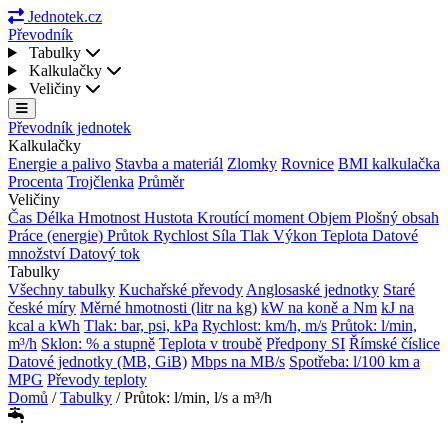
Jednotek.cz
Převodník
Tabulky
Kalkulačky
Veličiny
Převodník jednotek
Kalkulačky
Energie a palivo
Stavba a materiál
Zlomky
Rovnice
BMI kalkulačka
Procenta
Trojčlenka
Průměr
Veličiny
Čas
Délka
Hmotnost
Hustota
Kroutící moment
Objem
Plošný obsah
Práce (energie)
Průtok
Rychlost
Síla
Tlak
Výkon
Teplota
Datové
množství
Datový tok
Tabulky
Všechny tabulky
Kuchařské převody
Anglosaské jednotky
Staré
české míry
Měrné hmotnosti (litr na kg)
kW na koně a Nm
kJ na
kcal a kWh
Tlak: bar, psi, kPa
Rychlost: km/h, m/s
Průtok: l/min,
m³/h
Sklon: % a stupně
Teplota v troubě
Předpony SI
Římské číslice
Datové jednotky (MB, GiB)
Mbps na MB/s
Spotřeba: l/100 km a
MPG
Převody teploty
Domů
/
Tabulky
/
Průtok: l/min, l/s a m³/h