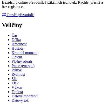
Bezplatný online převodník fyzikálních jednotek. Rychle, přesně a
bez registrace.
Otevřít převodník
Veličiny
Čas
Délka
Hmotnost
Hustota
Kroutící moment
Objem
Plošný obsah
Práce (energie)
Průtok
Rychlost
Síla
Tlak
Výkon
Teplota
Datové množství
Datový tok