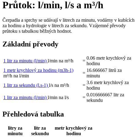
Průtok: l/min, l/s a m³/h
Čerpadla a sprchy se udávají v litrech za minutu, vodárny v kubících
za hodinu a hydrologie v litrech za sekundu. Vzájemné převody
průtoku s tabulkou běžných hodnot.
Základní převody
0.06
metr krychlový za
1 litr za minutu
(l/min)
l/min na m³/h
=
hodinu
1 metr krychlový za hodinu
(m3h-1)
16.666667
litrů za
=
m³/h na l/min
minutu
3.6
metr krychlový za
1 litr za sekundu
(l.s-1)
l/s na m³/h
=
hodinu
0.016666667
litr za
1 litr za minutu
(l/min)
l/min na l/s
=
sekundu
Přehledová tabulka
litry za
litr za
metr krychlový za
minutu
sekundu
hodinu