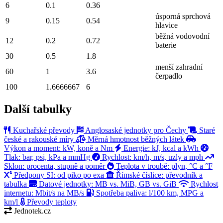
6
0.1
0.36
úsporná sprchová
9
0.15
0.54
hlavice
běžná vodovodní
12
0.2
0.72
baterie
30
0.5
1.8
menší zahradní
60
1
3.6
čerpadlo
100
1.6666667
6
Další tabulky
Kuchařské převody
Anglosaské jednotky pro Čechy
Staré
české a rakouské míry
Měrná hmotnost běžných látek
Výkon a moment: kW, koně a Nm
Energie: kJ, kcal a kWh
Tlak: bar, psi, kPa a mmHg
Rychlost: km/h, m/s, uzly a mph
Sklon: procenta, stupně a poměr
Teplota v troubě: plyn, °C a °F
Předpony SI: od piko po exa
Římské číslice: převodník a
tabulka
Datové jednotky: MB vs. MiB, GB vs. GiB
Rychlost
internetu: Mbit/s na MB/s
Spotřeba paliva: l/100 km, MPG a
km/l
Převody teploty
Jednotek.cz