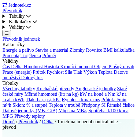
Jednotek.cz
Převodník
Tabulky
Kalkulačky
Veličiny
Převodník jednotek
Kalkulačky
Energie a palivo
Stavba a materiál
Zlomky
Rovnice
BMI kalkulačka
Procenta
Trojčlenka
Průměr
Veličiny
Čas
Délka
Hmotnost
Hustota
Kroutící moment
Objem
Plošný obsah
Práce (energie)
Průtok
Rychlost
Síla
Tlak
Výkon
Teplota
Datové
množství
Datový tok
Tabulky
Všechny tabulky
Kuchařské převody
Anglosaské jednotky
Staré
české míry
Měrné hmotnosti (litr na kg)
kW na koně a Nm
kJ na
kcal a kWh
Tlak: bar, psi, kPa
Rychlost: km/h, m/s
Průtok: l/min,
m³/h
Sklon: % a stupně
Teplota v troubě
Předpony SI
Římské číslice
Datové jednotky (MB, GiB)
Mbps na MB/s
Spotřeba: l/100 km a
MPG
Převody teploty
Domů
/
Převodník
/
Délka
/
1 metr na imperial nautical mile –
převod