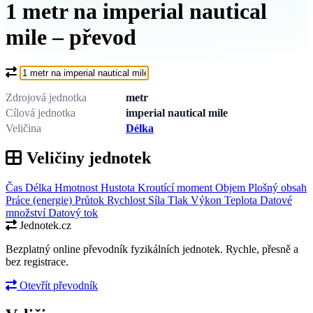
1 metr na imperial nautical
mile – převod
Co chcete převést?
Zdrojová jednotka
metr
Cílová jednotka
imperial nautical mile
Veličina
Délka
Veličiny jednotek
Čas
Délka
Hmotnost
Hustota
Kroutící moment
Objem
Plošný obsah
Práce (energie)
Průtok
Rychlost
Síla
Tlak
Výkon
Teplota
Datové
množství
Datový tok
Jednotek.cz
Bezplatný online převodník fyzikálních jednotek. Rychle, přesně a
bez registrace.
Otevřít převodník