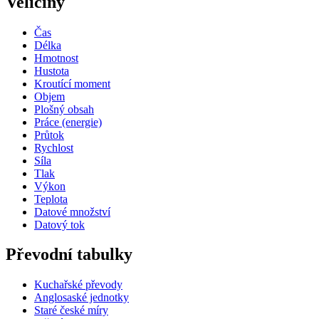
Veličiny
Čas
Délka
Hmotnost
Hustota
Kroutící moment
Objem
Plošný obsah
Práce (energie)
Průtok
Rychlost
Síla
Tlak
Výkon
Teplota
Datové množství
Datový tok
Převodní tabulky
Kuchařské převody
Anglosaské jednotky
Staré české míry