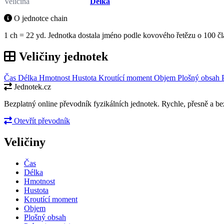
Veličina
Délka
O jednotce chain
1 ch = 22 yd. Jednotka dostala jméno podle kovového řetězu o 100 č
Veličiny jednotek
Čas
Délka
Hmotnost
Hustota
Kroutící moment
Objem
Plošný obsah
Jednotek.cz
Bezplatný online převodník fyzikálních jednotek. Rychle, přesně a bez
Otevřít převodník
Veličiny
Čas
Délka
Hmotnost
Hustota
Kroutící moment
Objem
Plošný obsah