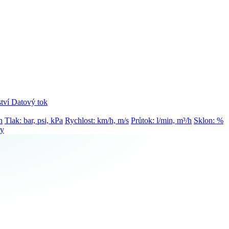
tví
Datový tok
h
Tlak: bar, psi, kPa
Rychlost: km/h, m/s
Průtok: l/min, m³/h
Sklon: %
ty