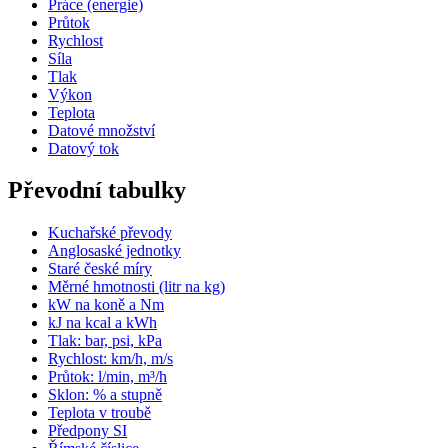
Práce (energie)
Průtok
Rychlost
Síla
Tlak
Výkon
Teplota
Datové množství
Datový tok
Převodní tabulky
Kuchařské převody
Anglosaské jednotky
Staré české míry
Měrné hmotnosti (litr na kg)
kW na koně a Nm
kJ na kcal a kWh
Tlak: bar, psi, kPa
Rychlost: km/h, m/s
Průtok: l/min, m³/h
Sklon: % a stupně
Teplota v troubě
Předpony SI