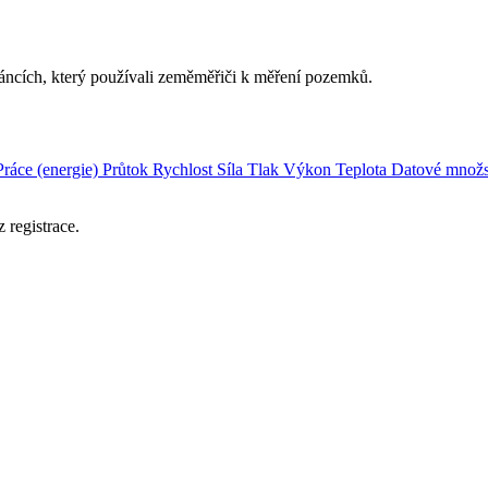
láncích, který používali zeměměřiči k měření pozemků.
Práce (energie)
Průtok
Rychlost
Síla
Tlak
Výkon
Teplota
Datové množs
 registrace.