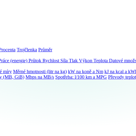
Procenta
Trojčlenka
Průměr
Práce (energie)
Průtok
Rychlost
Síla
Tlak
Výkon
Teplota
Datové množs
é míry
Měrné hmotnosti (litr na kg)
kW na koně a Nm
kJ na kcal a kW
ky (MB, GiB)
Mbps na MB/s
Spotřeba: l/100 km a MPG
Převody teplo