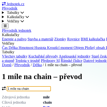
Jednotek.cz
Převodník
Tabulky
Kalkulačky
Veličiny
Převodník jednotek
Kalkulačky
Energie a palivo
Stavba a materiál
Zlomky
Rovnice
BMI kalkulačka
Veličiny
Čas
Délka
Hmotnost
Hustota
Kroutící moment
Objem
Plošný obsah
Tabulky
Všechny tabulky
Kuchařské převody
Anglosaské jednotky
Staré česk
a stupně
Teplota v troubě
Předpony SI
Římské číslice
Datové jednot
Domů
/
Převodník
/
Délka
/
1 míle na chain – převod
1 míle na chain – převod
Co chcete převést?
Zdrojová jednotka
míle
Cílová jednotka
chain