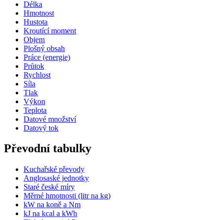
Délka
Hmotnost
Hustota
Kroutící moment
Objem
Plošný obsah
Práce (energie)
Průtok
Rychlost
Síla
Tlak
Výkon
Teplota
Datové množství
Datový tok
Převodní tabulky
Kuchařské převody
Anglosaské jednotky
Staré české míry
Měrné hmotnosti (litr na kg)
kW na koně a Nm
kJ na kcal a kWh