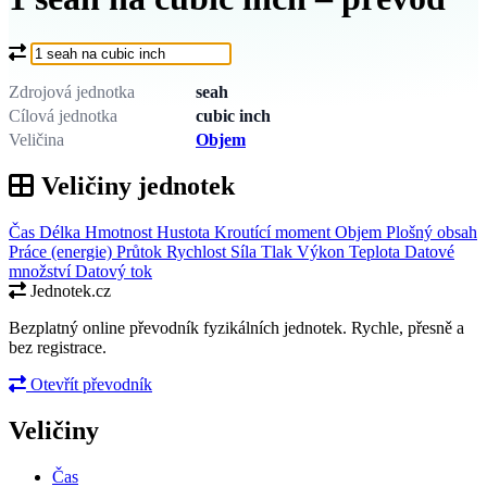
Co chcete převést?
Zdrojová jednotka
seah
Cílová jednotka
cubic inch
Veličina
Objem
Veličiny jednotek
Čas
Délka
Hmotnost
Hustota
Kroutící moment
Objem
Plošný obsah
Práce (energie)
Průtok
Rychlost
Síla
Tlak
Výkon
Teplota
Datové
množství
Datový tok
Jednotek.cz
Bezplatný online převodník fyzikálních jednotek. Rychle, přesně a
bez registrace.
Otevřít převodník
Veličiny
Čas