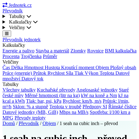
Jednotek.cz
Převodník
Tabulky
Kalkulačky
Veličiny
Převodník jednotek
Kalkulačky
Energie a palivo
Stavba a materiál
Zlomky
Rovnice
BMI kalkulačka
Procenta
Trojčlenka
Průměr
Veličiny
Čas
Délka
Hmotnost
Hustota
Kroutící moment
Objem
Plošný obsah
Práce (energie)
Průtok
Rychlost
Síla
Tlak
Výkon
Teplota
Datové
množství
Datový tok
Tabulky
Všechny tabulky
Kuchařské převody
Anglosaské jednotky
Staré
české míry
Měrné hmotnosti (litr na kg)
kW na koně a Nm
kJ na
kcal a kWh
Tlak: bar, psi, kPa
Rychlost: km/h, m/s
Průtok: l/min,
m³/h
Sklon: % a stupně
Teplota v troubě
Předpony SI
Římské číslice
Datové jednotky (MB, GiB)
Mbps na MB/s
Spotřeba: l/100 km a
MPG
Převody teploty
Domů
/
Převodník
/
Objem
/
1 seah na cubic inch – převod
1 seah na cubic inch – převod