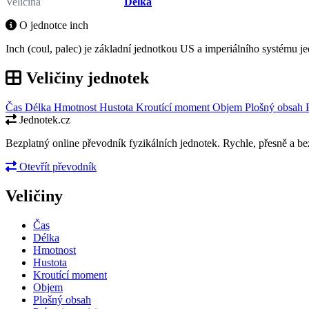
Veličina
Délka
O jednotce inch
Inch (coul, palec) je základní jednotkou US a imperiálního systému je
Veličiny jednotek
Čas
Délka
Hmotnost
Hustota
Kroutící moment
Objem
Plošný obsah
Jednotek.cz
Bezplatný online převodník fyzikálních jednotek. Rychle, přesně a bez
Otevřít převodník
Veličiny
Čas
Délka
Hmotnost
Hustota
Kroutící moment
Objem
Plošný obsah