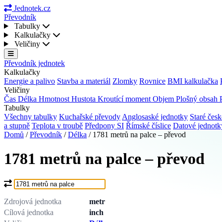
Jednotek.cz
Převodník
Tabulky
Kalkulačky
Veličiny
Převodník jednotek
Kalkulačky
Energie a palivo
Stavba a materiál
Zlomky
Rovnice
BMI kalkulačka
Veličiny
Čas
Délka
Hmotnost
Hustota
Kroutící moment
Objem
Plošný obsah
Tabulky
Všechny tabulky
Kuchařské převody
Anglosaské jednotky
Staré česk
a stupně
Teplota v troubě
Předpony SI
Římské číslice
Datové jednot
Domů
/
Převodník
/
Délka
/
1781 metrů na palce – převod
1781 metrů na palce – převod
Co chcete převést?
Zdrojová jednotka
metr
Cílová jednotka
inch