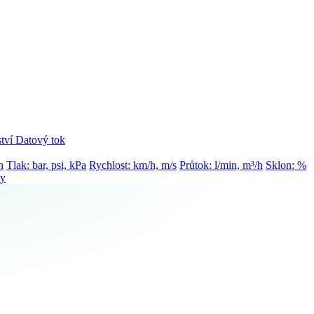
tví
Datový tok
h
Tlak: bar, psi, kPa
Rychlost: km/h, m/s
Průtok: l/min, m³/h
Sklon: %
ty