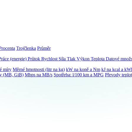
Procenta
Trojčlenka
Průměr
Práce (energie)
Průtok
Rychlost
Síla
Tlak
Výkon
Teplota
Datové množs
é míry
Měrné hmotnosti (litr na kg)
kW na koně a Nm
kJ na kcal a kW
ky (MB, GiB)
Mbps na MB/s
Spotřeba: l/100 km a MPG
Převody teplo