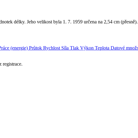
dnotek délky. Jeho velikost byla 1. 7. 1959 určena na 2,54 cm (přesně).
Práce (energie)
Průtok
Rychlost
Síla
Tlak
Výkon
Teplota
Datové množs
 registrace.