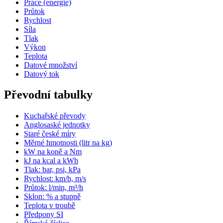
Práce (energie)
Průtok
Rychlost
Síla
Tlak
Výkon
Teplota
Datové množství
Datový tok
Převodní tabulky
Kuchařské převody
Anglosaské jednotky
Staré české míry
Měrné hmotnosti (litr na kg)
kW na koně a Nm
kJ na kcal a kWh
Tlak: bar, psi, kPa
Rychlost: km/h, m/s
Průtok: l/min, m³/h
Sklon: % a stupně
Teplota v troubě
Předpony SI