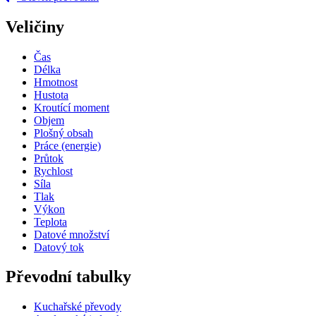
Veličiny
Čas
Délka
Hmotnost
Hustota
Kroutící moment
Objem
Plošný obsah
Práce (energie)
Průtok
Rychlost
Síla
Tlak
Výkon
Teplota
Datové množství
Datový tok
Převodní tabulky
Kuchařské převody