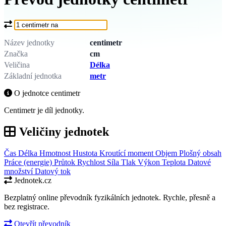
Co chcete převést?
Název jednotky
centimetr
Značka
cm
Veličina
Délka
Základní jednotka
metr
O jednotce centimetr
Centimetr je díl jednotky.
Veličiny jednotek
Čas
Délka
Hmotnost
Hustota
Kroutící moment
Objem
Plošný obsah
Práce (energie)
Průtok
Rychlost
Síla
Tlak
Výkon
Teplota
Datové
množství
Datový tok
Jednotek.cz
Bezplatný online převodník fyzikálních jednotek. Rychle, přesně a
bez registrace.
Otevřít převodník