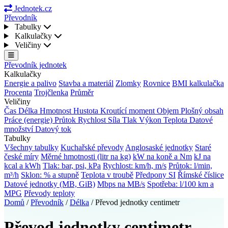
Jednotek.cz
Převodník
Tabulky
Kalkulačky
Veličiny
Převodník jednotek
Kalkulačky
Energie a palivo
Stavba a materiál
Zlomky
Rovnice
BMI kalkulačka
Procenta
Trojčlenka
Průměr
Veličiny
Čas
Délka
Hmotnost
Hustota
Kroutící moment
Objem
Plošný obsah
Práce (energie)
Průtok
Rychlost
Síla
Tlak
Výkon
Teplota
Datové
množství
Datový tok
Tabulky
Všechny tabulky
Kuchařské převody
Anglosaské jednotky
Staré
české míry
Měrné hmotnosti (litr na kg)
kW na koně a Nm
kJ na
kcal a kWh
Tlak: bar, psi, kPa
Rychlost: km/h, m/s
Průtok: l/min,
m³/h
Sklon: % a stupně
Teplota v troubě
Předpony SI
Římské číslice
Datové jednotky (MB, GiB)
Mbps na MB/s
Spotřeba: l/100 km a
MPG
Převody teploty
Domů
/
Převodník
/
Délka
/
Převod jednotky centimetr
Převod jednotky centimetr