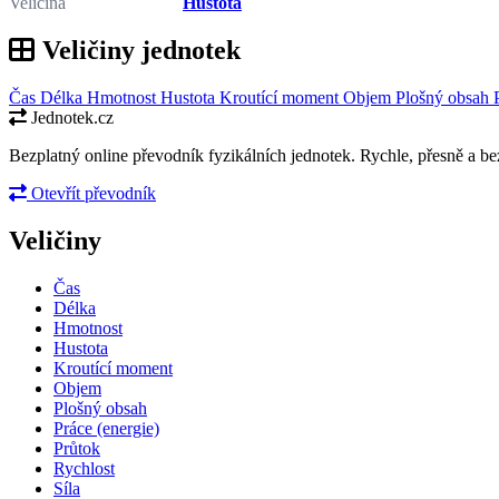
Veličina
Hustota
Veličiny jednotek
Čas
Délka
Hmotnost
Hustota
Kroutící moment
Objem
Plošný obsah
Jednotek.cz
Bezplatný online převodník fyzikálních jednotek. Rychle, přesně a bez
Otevřít převodník
Veličiny
Čas
Délka
Hmotnost
Hustota
Kroutící moment
Objem
Plošný obsah
Práce (energie)
Průtok
Rychlost
Síla