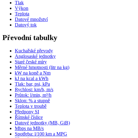
Tlak
Výkon
Teplota
Datové množství
Datový tok
Převodní tabulky
Kuchařské převody
Anglosaské jednotky
Staré české míry
Měrné hmotnosti (litr na kg)
kW na koně a Nm
kJ na kcal a kWh
Tlak: bar, psi, kPa
Rychlost: km/h, m/s
Průtok: l/min, m³/h
Sklon: % a stupně
Teplota v troubě
Předpony SI
Římské číslice
Datové jednotky (MB, GiB)
Mbps na MB/s
Spotřeba: l/100 km a MPG