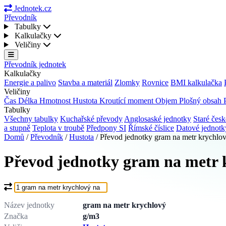
Jednotek.cz
Převodník
Tabulky
Kalkulačky
Veličiny
Převodník jednotek
Kalkulačky
Energie a palivo
Stavba a materiál
Zlomky
Rovnice
BMI kalkulačka
Veličiny
Čas
Délka
Hmotnost
Hustota
Kroutící moment
Objem
Plošný obsah
Tabulky
Všechny tabulky
Kuchařské převody
Anglosaské jednotky
Staré česk
a stupně
Teplota v troubě
Předpony SI
Římské číslice
Datové jednot
Domů
/
Převodník
/
Hustota
/
Převod jednotky gram na metr krychlo
Převod jednotky gram na metr 
Co chcete převést?
Název jednotky
gram na metr krychlový
Značka
g/m3