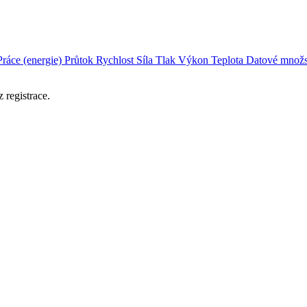
Práce (energie)
Průtok
Rychlost
Síla
Tlak
Výkon
Teplota
Datové množs
 registrace.