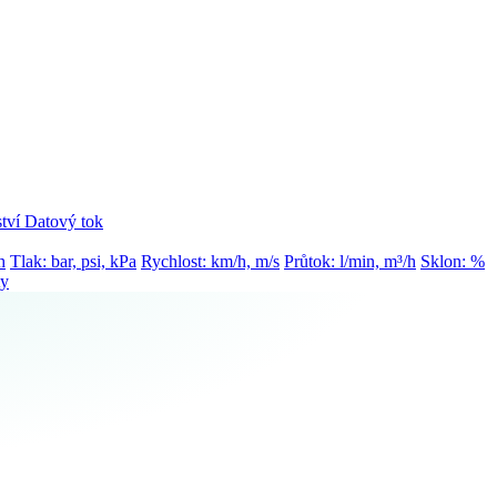
tví
Datový tok
h
Tlak: bar, psi, kPa
Rychlost: km/h, m/s
Průtok: l/min, m³/h
Sklon: %
ty