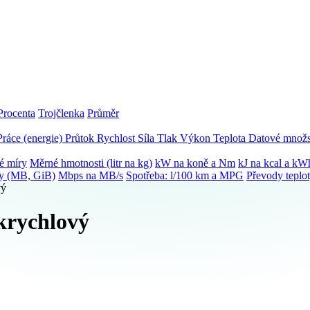
Procenta
Trojčlenka
Průměr
Práce (energie)
Průtok
Rychlost
Síla
Tlak
Výkon
Teplota
Datové množs
é míry
Měrné hmotnosti (litr na kg)
kW na koně a Nm
kJ na kcal a kW
ky (MB, GiB)
Mbps na MB/s
Spotřeba: l/100 km a MPG
Převody teplo
vý
krychlový