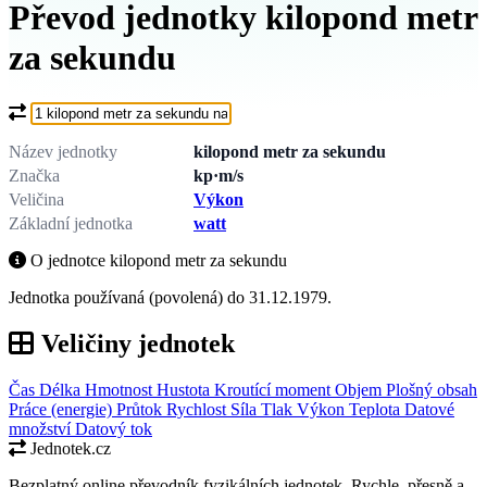
Převod jednotky kilopond metr
za sekundu
Co chcete převést?
Název jednotky
kilopond metr za sekundu
Značka
kp·m/s
Veličina
Výkon
Základní jednotka
watt
O jednotce kilopond metr za sekundu
Jednotka používaná (povolená) do 31.12.1979.
Veličiny jednotek
Čas
Délka
Hmotnost
Hustota
Kroutící moment
Objem
Plošný obsah
Práce (energie)
Průtok
Rychlost
Síla
Tlak
Výkon
Teplota
Datové
množství
Datový tok
Jednotek.cz
Bezplatný online převodník fyzikálních jednotek. Rychle, přesně a