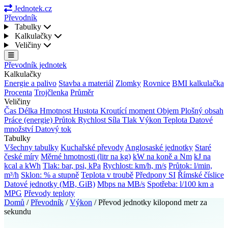
Jednotek.cz
Převodník
Tabulky
Kalkulačky
Veličiny
Převodník jednotek
Kalkulačky
Energie a palivo
Stavba a materiál
Zlomky
Rovnice
BMI kalkulačka
Procenta
Trojčlenka
Průměr
Veličiny
Čas
Délka
Hmotnost
Hustota
Kroutící moment
Objem
Plošný obsah
Práce (energie)
Průtok
Rychlost
Síla
Tlak
Výkon
Teplota
Datové
množství
Datový tok
Tabulky
Všechny tabulky
Kuchařské převody
Anglosaské jednotky
Staré
české míry
Měrné hmotnosti (litr na kg)
kW na koně a Nm
kJ na
kcal a kWh
Tlak: bar, psi, kPa
Rychlost: km/h, m/s
Průtok: l/min,
m³/h
Sklon: % a stupně
Teplota v troubě
Předpony SI
Římské číslice
Datové jednotky (MB, GiB)
Mbps na MB/s
Spotřeba: l/100 km a
MPG
Převody teploty
Domů
/
Převodník
/
Výkon
/
Převod jednotky kilopond metr za
sekundu