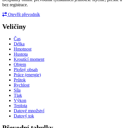
bez registrace.
Otevřít převodník
Veličiny
Čas
Délka
Hmotnost
Hustota
Kroutící moment
Objem
Plošný obsah
Práce (energie)
Průtok
Rychlost
Síla
Tlak
Výkon
Teplota
Datové množství
Datový tok
Převodní tabulky