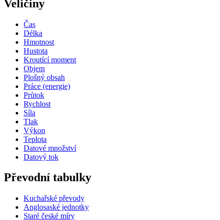
Veličiny
Čas
Délka
Hmotnost
Hustota
Kroutící moment
Objem
Plošný obsah
Práce (energie)
Průtok
Rychlost
Síla
Tlak
Výkon
Teplota
Datové množství
Datový tok
Převodní tabulky
Kuchařské převody
Anglosaské jednotky
Staré české míry