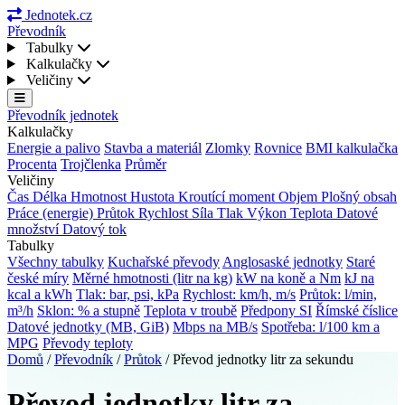
Jednotek.cz
Převodník
Tabulky
Kalkulačky
Veličiny
Převodník jednotek
Kalkulačky
Energie a palivo
Stavba a materiál
Zlomky
Rovnice
BMI kalkulačka
Procenta
Trojčlenka
Průměr
Veličiny
Čas
Délka
Hmotnost
Hustota
Kroutící moment
Objem
Plošný obsah
Práce (energie)
Průtok
Rychlost
Síla
Tlak
Výkon
Teplota
Datové
množství
Datový tok
Tabulky
Všechny tabulky
Kuchařské převody
Anglosaské jednotky
Staré
české míry
Měrné hmotnosti (litr na kg)
kW na koně a Nm
kJ na
kcal a kWh
Tlak: bar, psi, kPa
Rychlost: km/h, m/s
Průtok: l/min,
m³/h
Sklon: % a stupně
Teplota v troubě
Předpony SI
Římské číslice
Datové jednotky (MB, GiB)
Mbps na MB/s
Spotřeba: l/100 km a
MPG
Převody teploty
Domů
/
Převodník
/
Průtok
/
Převod jednotky litr za sekundu
Převod jednotky litr za