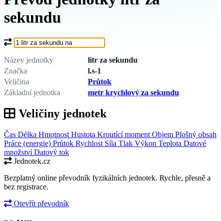
sekundu
Co chcete převést?
Název jednotky
litr za sekundu
Značka
l.s-1
Veličina
Průtok
Základní jednotka
metr krychlový za sekundu
Veličiny jednotek
Čas
Délka
Hmotnost
Hustota
Kroutící moment
Objem
Plošný obsah
Práce (energie)
Průtok
Rychlost
Síla
Tlak
Výkon
Teplota
Datové
množství
Datový tok
Jednotek.cz
Bezplatný online převodník fyzikálních jednotek. Rychle, přesně a
bez registrace.
Otevřít převodník