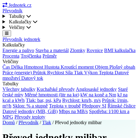
Jednotek.cz
Převodník
Tabulky
Kalkulačky
Veličiny
Převodník jednotek
Kalkulačky
Energie a palivo
Stavba a materiál
Zlomky
Rovnice
BMI kalkulačka
Procenta
Trojčlenka
Průměr
Veličiny
Čas
Délka
Hmotnost
Hustota
Kroutící moment
Objem
Plošný obsah
Práce (energie)
Průtok
Rychlost
Síla
Tlak
Výkon
Teplota
Datové
množství
Datový tok
Tabulky
Všechny tabulky
Kuchařské převody
Anglosaské jednotky
Staré
české míry
Měrné hmotnosti (litr na kg)
kW na koně a Nm
kJ na
kcal a kWh
Tlak: bar, psi, kPa
Rychlost: km/h, m/s
Průtok: l/min,
m³/h
Sklon: % a stupně
Teplota v troubě
Předpony SI
Římské číslice
Datové jednotky (MB, GiB)
Mbps na MB/s
Spotřeba: l/100 km a
MPG
Převody teploty
Domů
/
Převodník
/
Tlak
/
Převod jednotky milibar
Převod jednotky milibar