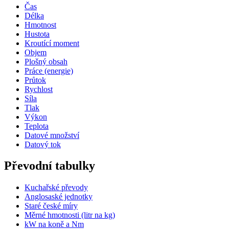
Čas
Délka
Hmotnost
Hustota
Kroutící moment
Objem
Plošný obsah
Práce (energie)
Průtok
Rychlost
Síla
Tlak
Výkon
Teplota
Datové množství
Datový tok
Převodní tabulky
Kuchařské převody
Anglosaské jednotky
Staré české míry
Měrné hmotnosti (litr na kg)
kW na koně a Nm