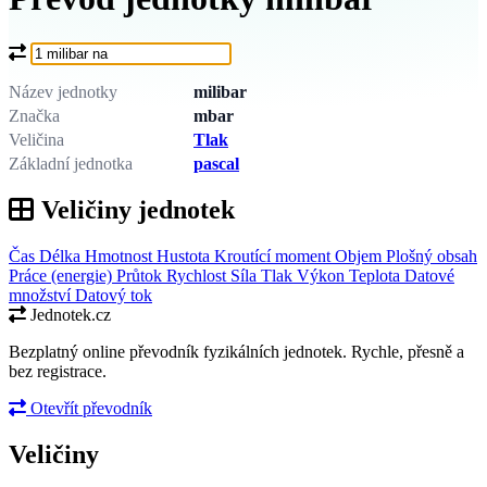
Co chcete převést?
Název jednotky
milibar
Značka
mbar
Veličina
Tlak
Základní jednotka
pascal
Veličiny jednotek
Čas
Délka
Hmotnost
Hustota
Kroutící moment
Objem
Plošný obsah
Práce (energie)
Průtok
Rychlost
Síla
Tlak
Výkon
Teplota
Datové
množství
Datový tok
Jednotek.cz
Bezplatný online převodník fyzikálních jednotek. Rychle, přesně a
bez registrace.
Otevřít převodník
Veličiny