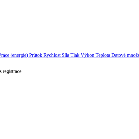
Práce (energie)
Průtok
Rychlost
Síla
Tlak
Výkon
Teplota
Datové množs
 registrace.