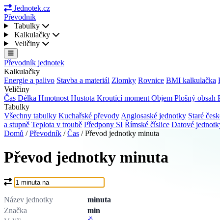
Jednotek.cz
Převodník
Tabulky
Kalkulačky
Veličiny
Převodník jednotek
Kalkulačky
Energie a palivo
Stavba a materiál
Zlomky
Rovnice
BMI kalkulačka
Veličiny
Čas
Délka
Hmotnost
Hustota
Kroutící moment
Objem
Plošný obsah
Tabulky
Všechny tabulky
Kuchařské převody
Anglosaské jednotky
Staré česk
a stupně
Teplota v troubě
Předpony SI
Římské číslice
Datové jednot
Domů
/
Převodník
/
Čas
/
Převod jednotky minuta
Převod jednotky minuta
Co chcete převést?
Název jednotky
minuta
Značka
min