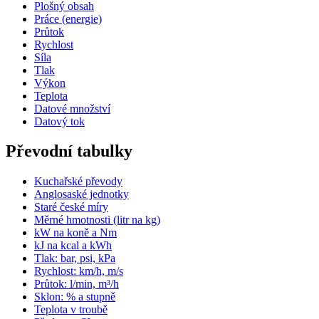
Plošný obsah
Práce (energie)
Průtok
Rychlost
Síla
Tlak
Výkon
Teplota
Datové množství
Datový tok
Převodní tabulky
Kuchařské převody
Anglosaské jednotky
Staré české míry
Měrné hmotnosti (litr na kg)
kW na koně a Nm
kJ na kcal a kWh
Tlak: bar, psi, kPa
Rychlost: km/h, m/s
Průtok: l/min, m³/h
Sklon: % a stupně
Teplota v troubě