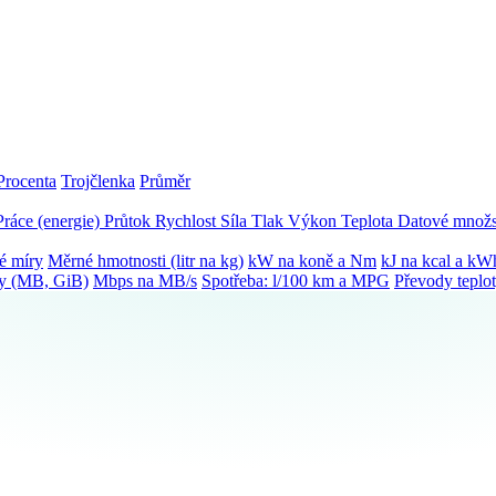
Procenta
Trojčlenka
Průměr
Práce (energie)
Průtok
Rychlost
Síla
Tlak
Výkon
Teplota
Datové množs
é míry
Měrné hmotnosti (litr na kg)
kW na koně a Nm
kJ na kcal a kW
ky (MB, GiB)
Mbps na MB/s
Spotřeba: l/100 km a MPG
Převody teplo