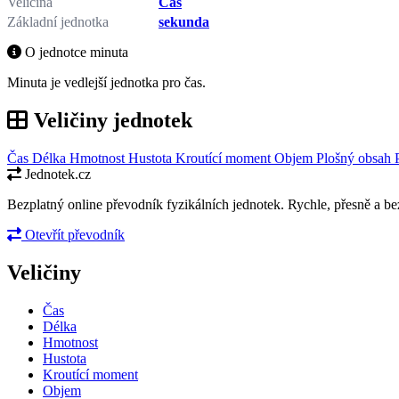
Veličina
Čas
Základní jednotka
sekunda
O jednotce minuta
Minuta je vedlejší jednotka pro čas.
Veličiny jednotek
Čas
Délka
Hmotnost
Hustota
Kroutící moment
Objem
Plošný obsah
Jednotek.cz
Bezplatný online převodník fyzikálních jednotek. Rychle, přesně a bez
Otevřít převodník
Veličiny
Čas
Délka
Hmotnost
Hustota
Kroutící moment
Objem