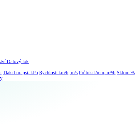
tví
Datový tok
h
Tlak: bar, psi, kPa
Rychlost: km/h, m/s
Průtok: l/min, m³/h
Sklon: %
ty