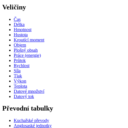
Veličiny
Čas
Délka
Hmotnost
Hustota
Kroutící moment
Objem
Plošný obsah
Práce (energie)
Průtok
Rychlost
Síla
Tlak
Výkon
Teplota
Datové množství
Datový tok
Převodní tabulky
Kuchařské převody
Anglosaské jednotky