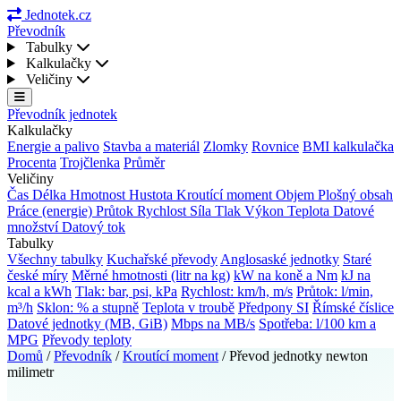
Jednotek.cz
Převodník
Tabulky
Kalkulačky
Veličiny
Převodník jednotek
Kalkulačky
Energie a palivo
Stavba a materiál
Zlomky
Rovnice
BMI kalkulačka
Procenta
Trojčlenka
Průměr
Veličiny
Čas
Délka
Hmotnost
Hustota
Kroutící moment
Objem
Plošný obsah
Práce (energie)
Průtok
Rychlost
Síla
Tlak
Výkon
Teplota
Datové
množství
Datový tok
Tabulky
Všechny tabulky
Kuchařské převody
Anglosaské jednotky
Staré
české míry
Měrné hmotnosti (litr na kg)
kW na koně a Nm
kJ na
kcal a kWh
Tlak: bar, psi, kPa
Rychlost: km/h, m/s
Průtok: l/min,
m³/h
Sklon: % a stupně
Teplota v troubě
Předpony SI
Římské číslice
Datové jednotky (MB, GiB)
Mbps na MB/s
Spotřeba: l/100 km a
MPG
Převody teploty
Domů
/
Převodník
/
Kroutící moment
/
Převod jednotky newton
milimetr