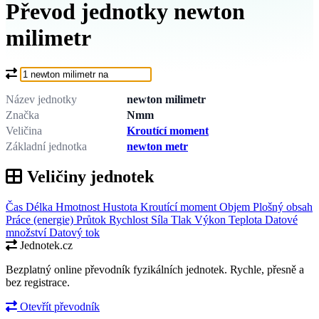
Převod jednotky newton
milimetr
Co chcete převést?
Název jednotky
newton milimetr
Značka
Nmm
Veličina
Kroutící moment
Základní jednotka
newton metr
Veličiny jednotek
Čas
Délka
Hmotnost
Hustota
Kroutící moment
Objem
Plošný obsah
Práce (energie)
Průtok
Rychlost
Síla
Tlak
Výkon
Teplota
Datové
množství
Datový tok
Jednotek.cz
Bezplatný online převodník fyzikálních jednotek. Rychle, přesně a
bez registrace.
Otevřít převodník