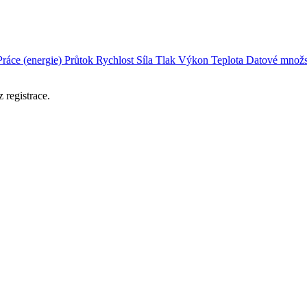
Práce (energie)
Průtok
Rychlost
Síla
Tlak
Výkon
Teplota
Datové množs
 registrace.