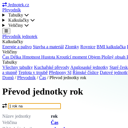
Jednotek.cz
Převodník
Tabulky
Kalkulačky
Veličiny
Převodník jednotek
Kalkulačky
Energie a palivo
Stavba a materiál
Zlomky
Rovnice
BMI kalkulačka
Veličiny
Čas
Délka
Hmotnost
Hustota
Kroutící moment
Objem
Plošný obsah
Tabulky
Všechny tabulky
Kuchařské převody
Anglosaské jednotky
Staré česk
a stupně
Teplota v troubě
Předpony SI
Římské číslice
Datové jednot
Domů
/
Převodník
/
Čas
/
Převod jednotky rok
Převod jednotky rok
Co chcete převést?
Název jednotky
rok
Veličina
Čas