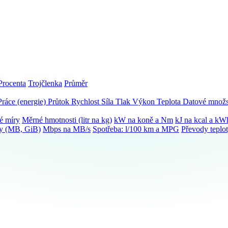
Procenta
Trojčlenka
Průměr
Práce (energie)
Průtok
Rychlost
Síla
Tlak
Výkon
Teplota
Datové množs
é míry
Měrné hmotnosti (litr na kg)
kW na koně a Nm
kJ na kcal a kW
ky (MB, GiB)
Mbps na MB/s
Spotřeba: l/100 km a MPG
Převody teplo