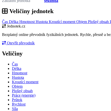
Základní jednotka
sekunda
Veličiny jednotek
Čas
Délka
Hmotnost
Hustota
Kroutící moment
Objem
Plošný obsah
Jednotek.cz
Bezplatný online převodník fyzikálních jednotek. Rychle, přesně a bez
Otevřít převodník
Veličiny
Čas
Délka
Hmotnost
Hustota
Kroutící moment
Objem
Plošný obsah
Práce (energie)
Průtok
Rychlost
Síla