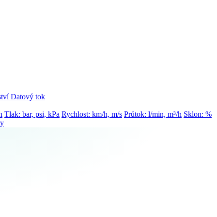
tví
Datový tok
h
Tlak: bar, psi, kPa
Rychlost: km/h, m/s
Průtok: l/min, m³/h
Sklon: %
ty