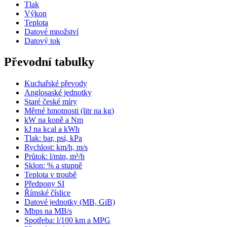
Tlak
Výkon
Teplota
Datové množství
Datový tok
Převodní tabulky
Kuchařské převody
Anglosaské jednotky
Staré české míry
Měrné hmotnosti (litr na kg)
kW na koně a Nm
kJ na kcal a kWh
Tlak: bar, psi, kPa
Rychlost: km/h, m/s
Průtok: l/min, m³/h
Sklon: % a stupně
Teplota v troubě
Předpony SI
Římské číslice
Datové jednotky (MB, GiB)
Mbps na MB/s
Spotřeba: l/100 km a MPG