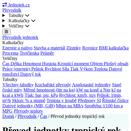
Jednotek.cz
Převodník
Tabulky
Kalkulačky
Veličiny
Převodník jednotek
Kalkulačky
Energie a palivo
Stavba a materiál
Zlomky
Rovnice
BMI kalkulačka
Procenta
Trojčlenka
Průměr
Veličiny
Čas
Délka
Hmotnost
Hustota
Kroutící moment
Objem
Plošný obsah
Práce (energie)
Průtok
Rychlost
Síla
Tlak
Výkon
Teplota
Datové
množství
Datový tok
Tabulky
Všechny tabulky
Kuchařské převody
Anglosaské jednotky
Staré
české míry
Měrné hmotnosti (litr na kg)
kW na koně a Nm
kJ na
kcal a kWh
Tlak: bar, psi, kPa
Rychlost: km/h, m/s
Průtok: l/min,
m³/h
Sklon: % a stupně
Teplota v troubě
Předpony SI
Římské číslice
Datové jednotky (MB, GiB)
Mbps na MB/s
Spotřeba: l/100 km a
MPG
Převody teploty
Domů
/
Převodník
/
Čas
/
Převod jednotky tropický rok
Převod jednotky tropický rok