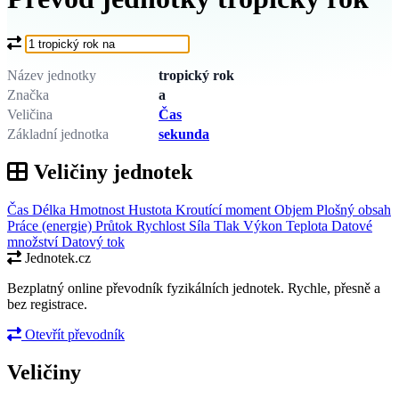
Co chcete převést?
Název jednotky
tropický rok
Značka
a
Veličina
Čas
Základní jednotka
sekunda
Veličiny jednotek
Čas
Délka
Hmotnost
Hustota
Kroutící moment
Objem
Plošný obsah
Práce (energie)
Průtok
Rychlost
Síla
Tlak
Výkon
Teplota
Datové
množství
Datový tok
Jednotek.cz
Bezplatný online převodník fyzikálních jednotek. Rychle, přesně a
bez registrace.
Otevřít převodník
Veličiny