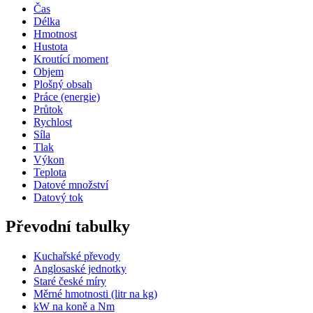
Čas
Délka
Hmotnost
Hustota
Kroutící moment
Objem
Plošný obsah
Práce (energie)
Průtok
Rychlost
Síla
Tlak
Výkon
Teplota
Datové množství
Datový tok
Převodní tabulky
Kuchařské převody
Anglosaské jednotky
Staré české míry
Měrné hmotnosti (litr na kg)
kW na koně a Nm