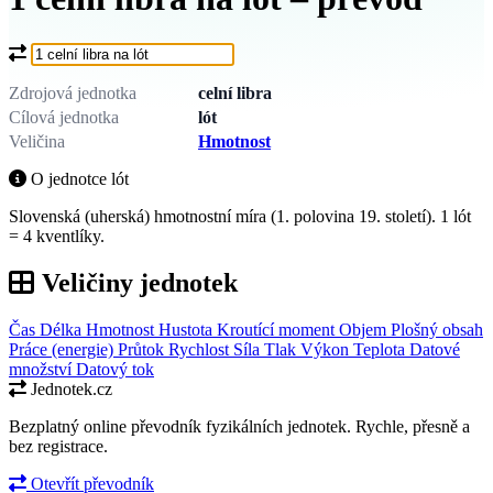
Co chcete převést?
Zdrojová jednotka
celní libra
Cílová jednotka
lót
Veličina
Hmotnost
O jednotce lót
Slovenská (uherská) hmotnostní míra (1. polovina 19. století). 1 lót
= 4 kventlíky.
Veličiny jednotek
Čas
Délka
Hmotnost
Hustota
Kroutící moment
Objem
Plošný obsah
Práce (energie)
Průtok
Rychlost
Síla
Tlak
Výkon
Teplota
Datové
množství
Datový tok
Jednotek.cz
Bezplatný online převodník fyzikálních jednotek. Rychle, přesně a
bez registrace.
Otevřít převodník