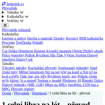
Jednotek.cz
Převodník
Tabulky
Kalkulačky
Veličiny
Převodník jednotek
Kalkulačky
Energie a palivo
Stavba a materiál
Zlomky
Rovnice
BMI kalkulačka
Procenta
Trojčlenka
Průměr
Veličiny
Čas
Délka
Hmotnost
Hustota
Kroutící moment
Objem
Plošný obsah
Práce (energie)
Průtok
Rychlost
Síla
Tlak
Výkon
Teplota
Datové
množství
Datový tok
Tabulky
Všechny tabulky
Kuchařské převody
Anglosaské jednotky
Staré
české míry
Měrné hmotnosti (litr na kg)
kW na koně a Nm
kJ na
kcal a kWh
Tlak: bar, psi, kPa
Rychlost: km/h, m/s
Průtok: l/min,
m³/h
Sklon: % a stupně
Teplota v troubě
Předpony SI
Římské číslice
Datové jednotky (MB, GiB)
Mbps na MB/s
Spotřeba: l/100 km a
MPG
Převody teploty
Domů
/
Převodník
/
Hmotnost
/
1 celní libra na lót – převod
1 celní libra na lót – převod