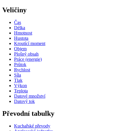
Veličiny
Čas
Délka
Hmotnost
Hustota
Kroutící moment
Objem
Plošný obsah
Práce (energie)
Průtok
Rychlost
Síla
Tlak
Výkon
Teplota
Datové množství
Datový tok
Převodní tabulky
Kuchařské převody