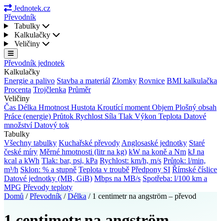
Jednotek.cz
Převodník
Tabulky
Kalkulačky
Veličiny
Převodník jednotek
Kalkulačky
Energie a palivo
Stavba a materiál
Zlomky
Rovnice
BMI kalkulačka
Procenta
Trojčlenka
Průměr
Veličiny
Čas
Délka
Hmotnost
Hustota
Kroutící moment
Objem
Plošný obsah
Práce (energie)
Průtok
Rychlost
Síla
Tlak
Výkon
Teplota
Datové
množství
Datový tok
Tabulky
Všechny tabulky
Kuchařské převody
Anglosaské jednotky
Staré
české míry
Měrné hmotnosti (litr na kg)
kW na koně a Nm
kJ na
kcal a kWh
Tlak: bar, psi, kPa
Rychlost: km/h, m/s
Průtok: l/min,
m³/h
Sklon: % a stupně
Teplota v troubě
Předpony SI
Římské číslice
Datové jednotky (MB, GiB)
Mbps na MB/s
Spotřeba: l/100 km a
MPG
Převody teploty
Domů
/
Převodník
/
Délka
/
1 centimetr na angström – převod
1 centimetr na angström –