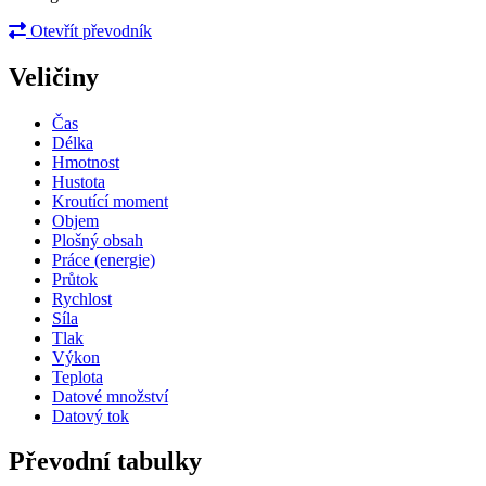
Otevřít převodník
Veličiny
Čas
Délka
Hmotnost
Hustota
Kroutící moment
Objem
Plošný obsah
Práce (energie)
Průtok
Rychlost
Síla
Tlak
Výkon
Teplota
Datové množství
Datový tok
Převodní tabulky