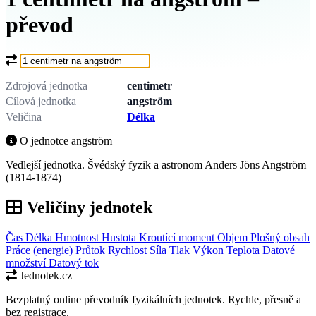
převod
Co chcete převést?
Zdrojová jednotka
centimetr
Cílová jednotka
angström
Veličina
Délka
O jednotce angström
Vedlejší jednotka. Švédský fyzik a astronom Anders Jöns Angström
(1814-1874)
Veličiny jednotek
Čas
Délka
Hmotnost
Hustota
Kroutící moment
Objem
Plošný obsah
Práce (energie)
Průtok
Rychlost
Síla
Tlak
Výkon
Teplota
Datové
množství
Datový tok
Jednotek.cz
Bezplatný online převodník fyzikálních jednotek. Rychle, přesně a
bez registrace.