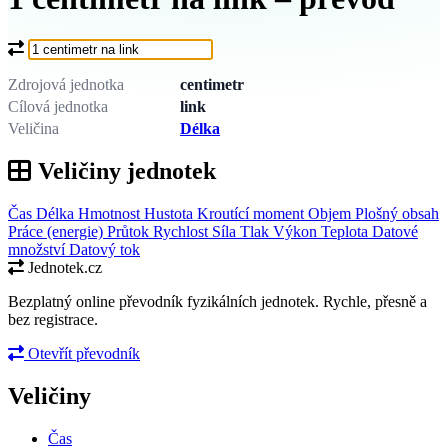
Co chcete převést?
Zdrojová jednotka
centimetr
Cílová jednotka
link
Veličina
Délka
Veličiny jednotek
Čas
Délka
Hmotnost
Hustota
Kroutící moment
Objem
Plošný obsah
Práce (energie)
Průtok
Rychlost
Síla
Tlak
Výkon
Teplota
Datové
množství
Datový tok
Jednotek.cz
Bezplatný online převodník fyzikálních jednotek. Rychle, přesně a
bez registrace.
Otevřít převodník
Veličiny
Čas