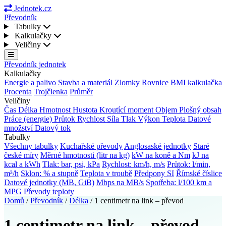
Jednotek.cz
Převodník
Tabulky
Kalkulačky
Veličiny
Převodník jednotek
Kalkulačky
Energie a palivo
Stavba a materiál
Zlomky
Rovnice
BMI kalkulačka
Procenta
Trojčlenka
Průměr
Veličiny
Čas
Délka
Hmotnost
Hustota
Kroutící moment
Objem
Plošný obsah
Práce (energie)
Průtok
Rychlost
Síla
Tlak
Výkon
Teplota
Datové
množství
Datový tok
Tabulky
Všechny tabulky
Kuchařské převody
Anglosaské jednotky
Staré
české míry
Měrné hmotnosti (litr na kg)
kW na koně a Nm
kJ na
kcal a kWh
Tlak: bar, psi, kPa
Rychlost: km/h, m/s
Průtok: l/min,
m³/h
Sklon: % a stupně
Teplota v troubě
Předpony SI
Římské číslice
Datové jednotky (MB, GiB)
Mbps na MB/s
Spotřeba: l/100 km a
MPG
Převody teploty
Domů
/
Převodník
/
Délka
/
1 centimetr na link – převod
1 centimetr na link – převod