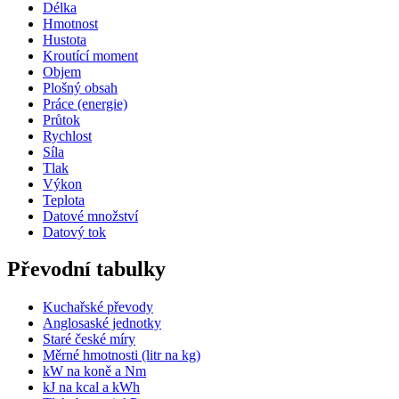
Délka
Hmotnost
Hustota
Kroutící moment
Objem
Plošný obsah
Práce (energie)
Průtok
Rychlost
Síla
Tlak
Výkon
Teplota
Datové množství
Datový tok
Převodní tabulky
Kuchařské převody
Anglosaské jednotky
Staré české míry
Měrné hmotnosti (litr na kg)
kW na koně a Nm
kJ na kcal a kWh