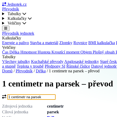
Jednotek.cz
Převodník
Tabulky
Kalkulačky
Veličiny
Převodník jednotek
Kalkulačky
Energie a palivo
Stavba a materiál
Zlomky
Rovnice
BMI kalkulačka
Veličiny
Čas
Délka
Hmotnost
Hustota
Kroutící moment
Objem
Plošný obsah
Tabulky
Všechny tabulky
Kuchařské převody
Anglosaské jednotky
Staré česk
a stupně
Teplota v troubě
Předpony SI
Římské číslice
Datové jednot
Domů
/
Převodník
/
Délka
/
1 centimetr na parsek – převod
1 centimetr na parsek – převod
Co chcete převést?
Zdrojová jednotka
centimetr
Cílová jednotka
parsek