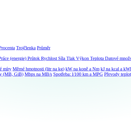
Procenta
Trojčlenka
Průměr
Práce (energie)
Průtok
Rychlost
Síla
Tlak
Výkon
Teplota
Datové množs
é míry
Měrné hmotnosti (litr na kg)
kW na koně a Nm
kJ na kcal a kW
ky (MB, GiB)
Mbps na MB/s
Spotřeba: l/100 km a MPG
Převody teplo