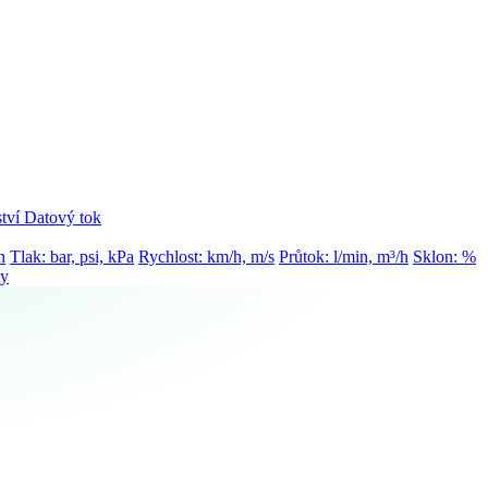
tví
Datový tok
h
Tlak: bar, psi, kPa
Rychlost: km/h, m/s
Průtok: l/min, m³/h
Sklon: %
ty