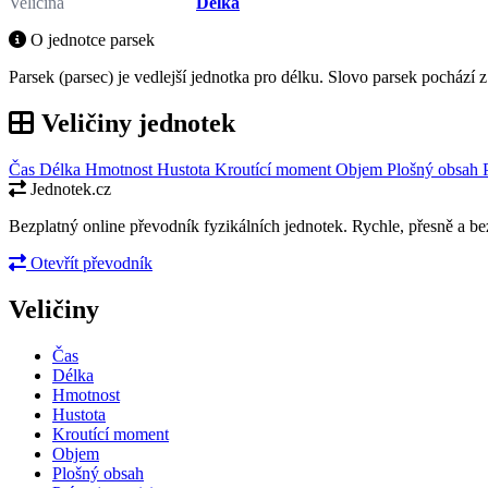
Veličina
Délka
O jednotce parsek
Parsek (parsec) je vedlejší jednotka pro délku. Slovo parsek pochází 
Veličiny jednotek
Čas
Délka
Hmotnost
Hustota
Kroutící moment
Objem
Plošný obsah
Jednotek.cz
Bezplatný online převodník fyzikálních jednotek. Rychle, přesně a bez
Otevřít převodník
Veličiny
Čas
Délka
Hmotnost
Hustota
Kroutící moment
Objem
Plošný obsah