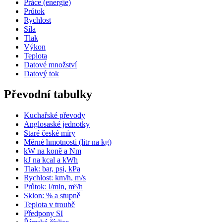
Práce (energie)
Průtok
Rychlost
Síla
Tlak
Výkon
Teplota
Datové množství
Datový tok
Převodní tabulky
Kuchařské převody
Anglosaské jednotky
Staré české míry
Měrné hmotnosti (litr na kg)
kW na koně a Nm
kJ na kcal a kWh
Tlak: bar, psi, kPa
Rychlost: km/h, m/s
Průtok: l/min, m³/h
Sklon: % a stupně
Teplota v troubě
Předpony SI