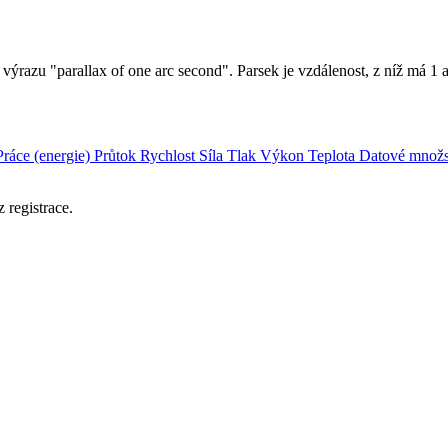
z výrazu "parallax of one arc second". Parsek je vzdálenost, z níž má 
Práce (energie)
Průtok
Rychlost
Síla
Tlak
Výkon
Teplota
Datové množs
 registrace.