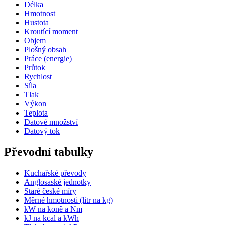
Délka
Hmotnost
Hustota
Kroutící moment
Objem
Plošný obsah
Práce (energie)
Průtok
Rychlost
Síla
Tlak
Výkon
Teplota
Datové množství
Datový tok
Převodní tabulky
Kuchařské převody
Anglosaské jednotky
Staré české míry
Měrné hmotnosti (litr na kg)
kW na koně a Nm
kJ na kcal a kWh