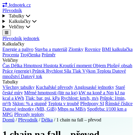
Jednotek.cz
Převodník
Tabulky
Kalkulačky
Veličiny
Převodník jednotek
Kalkulačky
Energie a palivo
Stavba a materiál
Zlomky
Rovnice
BMI kalkulačka
Procenta
Trojčlenka
Průměr
Veličiny
Čas
Délka
Hmotnost
Hustota
Kroutící moment
Objem
Plošný obsah
Práce (energie)
Průtok
Rychlost
Síla
Tlak
Výkon
Teplota
Datové
množství
Datový tok
Tabulky
Všechny tabulky
Kuchařské převody
Anglosaské jednotky
Staré
české míry
Měrné hmotnosti (litr na kg)
kW na koně a Nm
kJ na
kcal a kWh
Tlak: bar, psi, kPa
Rychlost: km/h, m/s
Průtok: l/min,
m³/h
Sklon: % a stupně
Teplota v troubě
Předpony SI
Římské číslice
Datové jednotky (MB, GiB)
Mbps na MB/s
Spotřeba: l/100 km a
MPG
Převody teploty
Domů
/
Převodník
/
Délka
/
1 chain na fall – převod
1 chain na fall – převod