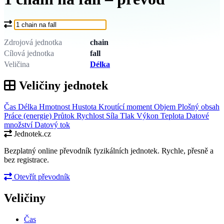
Co chcete převést?
Zdrojová jednotka
chain
Cílová jednotka
fall
Veličina
Délka
Veličiny jednotek
Čas
Délka
Hmotnost
Hustota
Kroutící moment
Objem
Plošný obsah
Práce (energie)
Průtok
Rychlost
Síla
Tlak
Výkon
Teplota
Datové
množství
Datový tok
Jednotek.cz
Bezplatný online převodník fyzikálních jednotek. Rychle, přesně a
bez registrace.
Otevřít převodník
Veličiny
Čas