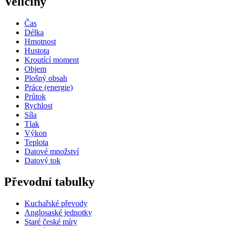
Veličiny
Čas
Délka
Hmotnost
Hustota
Kroutící moment
Objem
Plošný obsah
Práce (energie)
Průtok
Rychlost
Síla
Tlak
Výkon
Teplota
Datové množství
Datový tok
Převodní tabulky
Kuchařské převody
Anglosaské jednotky
Staré české míry