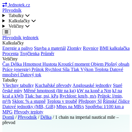
Jednotek.cz
Převodník
Tabulky
Kalkulačky
Veličiny
Převodník jednotek
Kalkulačky
Energie a palivo
Stavba a materiál
Zlomky
Rovnice
BMI kalkulačka
Procenta
Trojčlenka
Průměr
Veličiny
Čas
Délka
Hmotnost
Hustota
Kroutící moment
Objem
Plošný obsah
Práce (energie)
Průtok
Rychlost
Síla
Tlak
Výkon
Teplota
Datové
množství
Datový tok
Tabulky
Všechny tabulky
Kuchařské převody
Anglosaské jednotky
Staré
české míry
Měrné hmotnosti (litr na kg)
kW na koně a Nm
kJ na
kcal a kWh
Tlak: bar, psi, kPa
Rychlost: km/h, m/s
Průtok: l/min,
m³/h
Sklon: % a stupně
Teplota v troubě
Předpony SI
Římské číslice
Datové jednotky (MB, GiB)
Mbps na MB/s
Spotřeba: l/100 km a
MPG
Převody teploty
Domů
/
Převodník
/
Délka
/
1 chain na imperial nautical mile –
převod