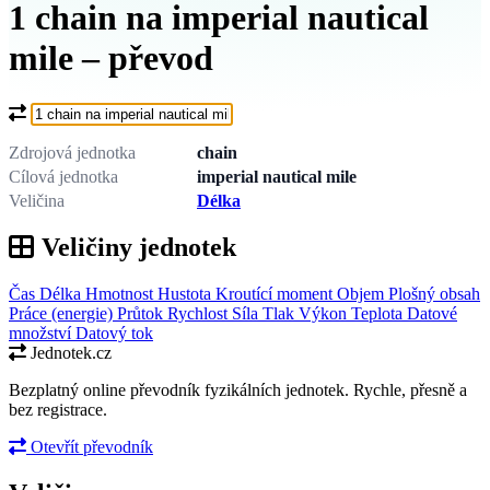
1 chain na imperial nautical
mile – převod
Co chcete převést?
Zdrojová jednotka
chain
Cílová jednotka
imperial nautical mile
Veličina
Délka
Veličiny jednotek
Čas
Délka
Hmotnost
Hustota
Kroutící moment
Objem
Plošný obsah
Práce (energie)
Průtok
Rychlost
Síla
Tlak
Výkon
Teplota
Datové
množství
Datový tok
Jednotek.cz
Bezplatný online převodník fyzikálních jednotek. Rychle, přesně a
bez registrace.
Otevřít převodník