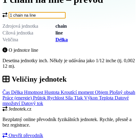
Co chcete převést?
Zdrojová jednotka
chain
Cílová jednotka
line
Veličina
Délka
O jednotce line
Desetina jednotky inch. Někdy je udávána jako 1/12 inche (tj. 0,002
12 m).
Veličiny jednotek
Čas
Délka
Hmotnost
Hustota
Kroutící moment
Objem
Plošný obsah
Práce (energie)
Průtok
Rychlost
Síla
Tlak
Výkon
Teplota
Datové
množství
Datový tok
Jednotek.cz
Bezplatný online převodník fyzikálních jednotek. Rychle, přesně a
bez registrace.
Otevřít převodník