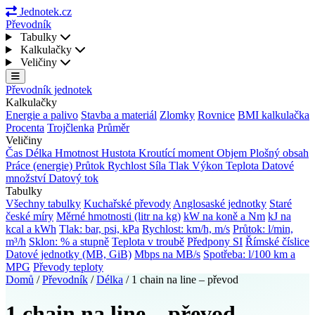
Jednotek.cz
Převodník
Tabulky
Kalkulačky
Veličiny
Převodník jednotek
Kalkulačky
Energie a palivo
Stavba a materiál
Zlomky
Rovnice
BMI kalkulačka
Procenta
Trojčlenka
Průměr
Veličiny
Čas
Délka
Hmotnost
Hustota
Kroutící moment
Objem
Plošný obsah
Práce (energie)
Průtok
Rychlost
Síla
Tlak
Výkon
Teplota
Datové
množství
Datový tok
Tabulky
Všechny tabulky
Kuchařské převody
Anglosaské jednotky
Staré
české míry
Měrné hmotnosti (litr na kg)
kW na koně a Nm
kJ na
kcal a kWh
Tlak: bar, psi, kPa
Rychlost: km/h, m/s
Průtok: l/min,
m³/h
Sklon: % a stupně
Teplota v troubě
Předpony SI
Římské číslice
Datové jednotky (MB, GiB)
Mbps na MB/s
Spotřeba: l/100 km a
MPG
Převody teploty
Domů
/
Převodník
/
Délka
/
1 chain na line – převod
1 chain na line – převod