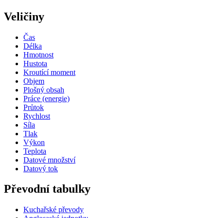
Veličiny
Čas
Délka
Hmotnost
Hustota
Kroutící moment
Objem
Plošný obsah
Práce (energie)
Průtok
Rychlost
Síla
Tlak
Výkon
Teplota
Datové množství
Datový tok
Převodní tabulky
Kuchařské převody