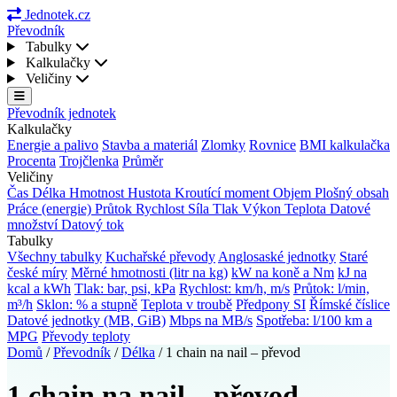
Jednotek.cz
Převodník
Tabulky
Kalkulačky
Veličiny
Převodník jednotek
Kalkulačky
Energie a palivo
Stavba a materiál
Zlomky
Rovnice
BMI kalkulačka
Procenta
Trojčlenka
Průměr
Veličiny
Čas
Délka
Hmotnost
Hustota
Kroutící moment
Objem
Plošný obsah
Práce (energie)
Průtok
Rychlost
Síla
Tlak
Výkon
Teplota
Datové
množství
Datový tok
Tabulky
Všechny tabulky
Kuchařské převody
Anglosaské jednotky
Staré
české míry
Měrné hmotnosti (litr na kg)
kW na koně a Nm
kJ na
kcal a kWh
Tlak: bar, psi, kPa
Rychlost: km/h, m/s
Průtok: l/min,
m³/h
Sklon: % a stupně
Teplota v troubě
Předpony SI
Římské číslice
Datové jednotky (MB, GiB)
Mbps na MB/s
Spotřeba: l/100 km a
MPG
Převody teploty
Domů
/
Převodník
/
Délka
/
1 chain na nail – převod
1 chain na nail – převod