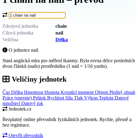
Co chcete převést?
Zdrojová jednotka
chain
Cílová jednotka
nail
Veličina
Délka
O jednotce nail
Stará anglická míra pro měření tkaniny. Byla rovna délce posledních
dvou článků (nails) prostředníku (1 nail = 1/16 yardu).
Veličiny jednotek
Čas
Délka
Hmotnost
Hustota
Kroutící moment
Objem
Plošný obsah
Práce (energie)
Průtok
Rychlost
Síla
Tlak
Výkon
Teplota
Datové
množství
Datový tok
Jednotek.cz
Bezplatný online převodník fyzikálních jednotek. Rychle, přesně a
bez registrace.
Otevřít převodník