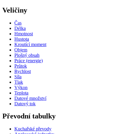
Veličiny
Čas
Délka
Hmotnost
Hustota
Kroutící moment
Objem
Plošný obsah
Práce (energie)
Průtok
Rychlost
Síla
Tlak
Výkon
Teplota
Datové množství
Datový tok
Převodní tabulky
Kuchařské převody