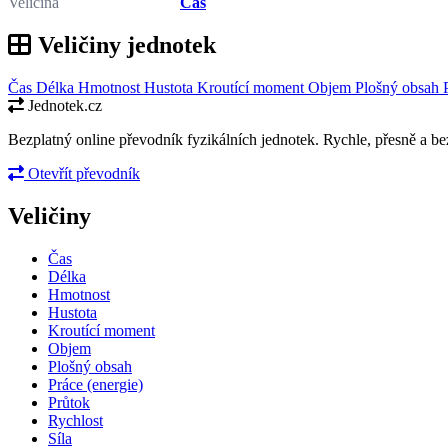
Veličina
Čas
Veličiny jednotek
Čas
Délka
Hmotnost
Hustota
Kroutící moment
Objem
Plošný obsah
Jednotek.cz
Bezplatný online převodník fyzikálních jednotek. Rychle, přesně a bez
Otevřít převodník
Veličiny
Čas
Délka
Hmotnost
Hustota
Kroutící moment
Objem
Plošný obsah
Práce (energie)
Průtok
Rychlost
Síla