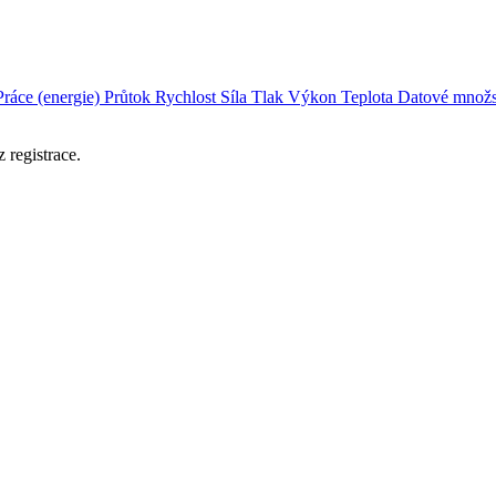
Práce (energie)
Průtok
Rychlost
Síla
Tlak
Výkon
Teplota
Datové množs
 registrace.