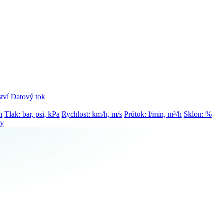
tví
Datový tok
h
Tlak: bar, psi, kPa
Rychlost: km/h, m/s
Průtok: l/min, m³/h
Sklon: %
ty