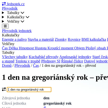
Jednotek.cz
Převodník
Tabulky
Kalkulačky
Veličiny
Převodník jednotek
Kalkulačky
Energie a palivo
Stavba a materiál
Zlomky
Rovnice
BMI kalkulačka
Veličiny
Čas
Délka
Hmotnost
Hustota
Kroutící moment
Objem
Plošný obsah
Tabulky
Všechny tabulky
Kuchařské převody
Anglosaské jednotky
Staré česk
a stupně
Teplota v troubě
Předpony SI
Římské číslice
Datové jednot
Domů
/
Převodník
/
Čas
/
1 den na gregoriánský rok – převod
1 den na gregoriánský rok – př
Co chcete převést?
Zdrojová jednotka
den
Cílová jednotka
gregoriánský rok