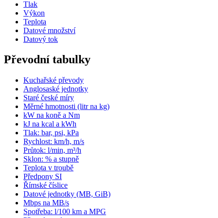
Tlak
Výkon
Teplota
Datové množství
Datový tok
Převodní tabulky
Kuchařské převody
Anglosaské jednotky
Staré české míry
Měrné hmotnosti (litr na kg)
kW na koně a Nm
kJ na kcal a kWh
Tlak: bar, psi, kPa
Rychlost: km/h, m/s
Průtok: l/min, m³/h
Sklon: % a stupně
Teplota v troubě
Předpony SI
Římské číslice
Datové jednotky (MB, GiB)
Mbps na MB/s
Spotřeba: l/100 km a MPG