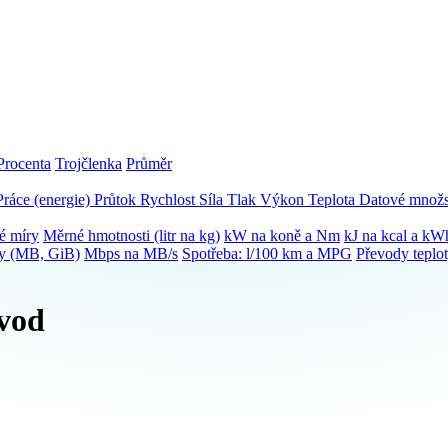
Procenta
Trojčlenka
Průměr
Práce (energie)
Průtok
Rychlost
Síla
Tlak
Výkon
Teplota
Datové množs
é míry
Měrné hmotnosti (litr na kg)
kW na koně a Nm
kJ na kcal a kW
ky (MB, GiB)
Mbps na MB/s
Spotřeba: l/100 km a MPG
Převody teplo
evod